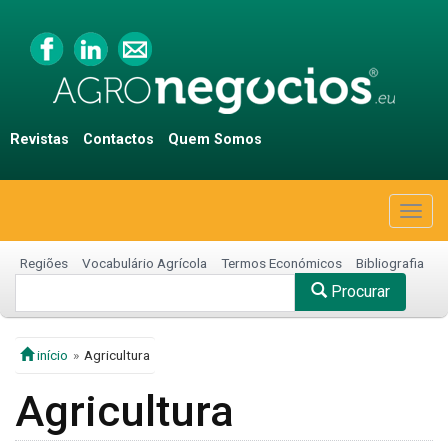
Revistas
Contactos
Quem Somos
Togg
navig
Regiões
Vocabulário Agrícola
Termos Económicos
Bibliografia
Procurar
início
Agricultura
Agricultura