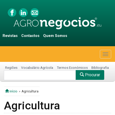
Revistas
Contactos
Quem Somos
Togg
navig
Regiões
Vocabulário Agrícola
Termos Económicos
Bibliografia
Procurar
início
Agricultura
Agricultura