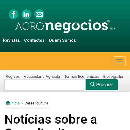
Revistas
Contactos
Quem Somos
Togg
navig
Regiões
Vocabulário Agrícola
Termos Económicos
Bibliografia
Procurar
início
Cerealicultura
Notícias sobre a