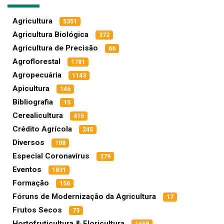
Agricultura
5351
Agricultura Biológica
372
Agricultura de Precisão
66
Agroflorestal
1781
Agropecuária
1143
Apicultura
146
Bibliografia
15
Cerealicultura
415
Crédito Agrícola
245
Diversos
108
Especial Coronavírus
279
Eventos
1831
Formação
156
Fóruns de Modernização da Agricultura
17
Frutos Secos
73
Hortofruticultura & Floricultura