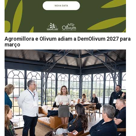
Agromillora e Olivum adiam a DemOlivum 2027 para
março