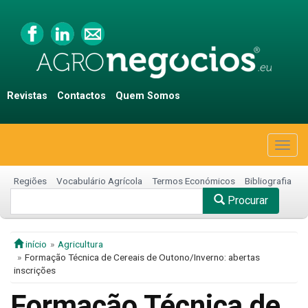
Revistas
Contactos
Quem Somos
Togg
navig
Regiões
Vocabulário Agrícola
Termos Económicos
Bibliografia
Procurar
início
Agricultura
Formação Técnica de Cereais de Outono/Inverno: abertas
inscrições
Formação Técnica de