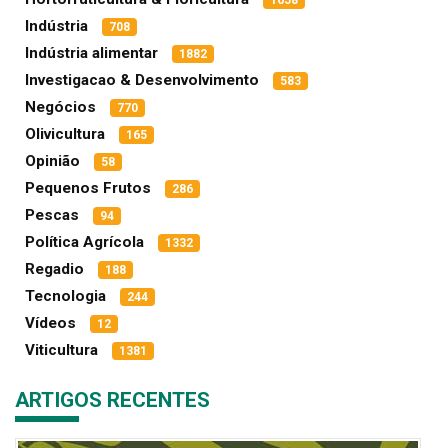
1658
Indústria
708
Indústria alimentar
1882
Investigacao & Desenvolvimento
583
Negócios
770
Olivicultura
165
Opinião
58
Pequenos Frutos
286
Pescas
94
Política Agrícola
1332
Regadio
188
Tecnologia
244
Vídeos
12
Viticultura
1381
ARTIGOS RECENTES