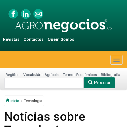
Revistas
Contactos
Quem Somos
Togg
navig
Regiões
Vocabulário Agrícola
Termos Económicos
Bibliografia
Procurar
início
Tecnologia
Notícias sobre