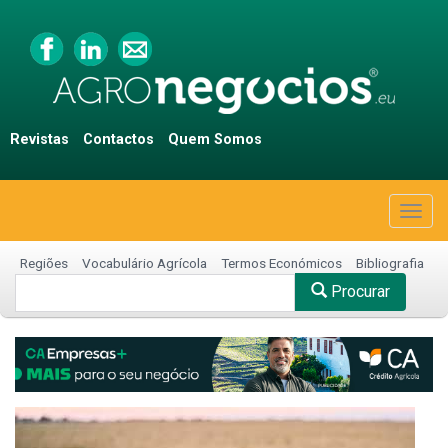
Revistas
Contactos
Quem Somos
Togg
navig
Regiões
Vocabulário Agrícola
Termos Económicos
Bibliografia
Procurar