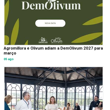
Agromillora e Olivum adiam a DemOlivum 2027 para
março
05 ago