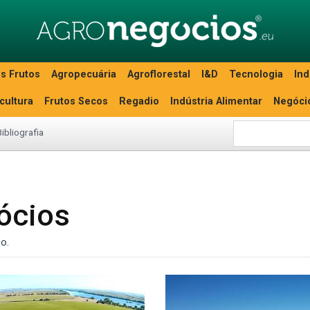
s Frutos
Agropecuária
Agroflorestal
I&D
Tecnologia
Ind
icultura
Frutos Secos
Regadio
Indústria Alimentar
Negóci
Bibliografia
ócios
o.