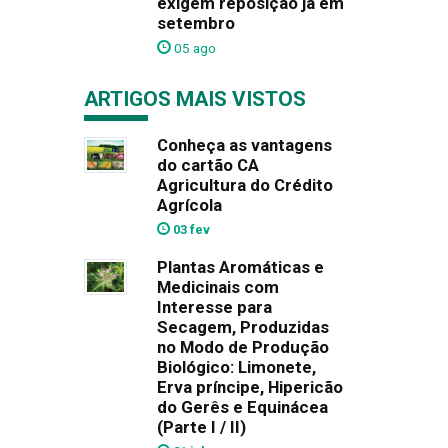
exigem reposição já em
setembro
05 ago
ARTIGOS MAIS VISTOS
Conheça as vantagens
do cartão CA
Agricultura do Crédito
Agrícola
03 fev
Plantas Aromáticas e
Medicinais com
Interesse para
Secagem, Produzidas
no Modo de Produção
Biológico: Limonete,
Erva príncipe, Hipericão
do Gerês e Equinácea
(Parte I / II)