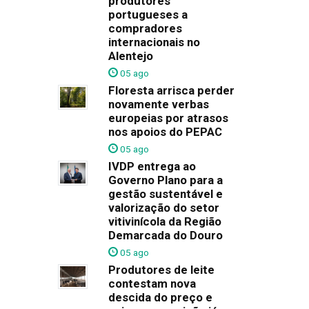
produtores
portugueses a
compradores
internacionais no
Alentejo
05 ago
Floresta arrisca perder
novamente verbas
europeias por atrasos
nos apoios do PEPAC
05 ago
IVDP entrega ao
Governo Plano para a
gestão sustentável e
valorização do setor
vitivinícola da Região
Demarcada do Douro
05 ago
Produtores de leite
contestam nova
descida do preço e