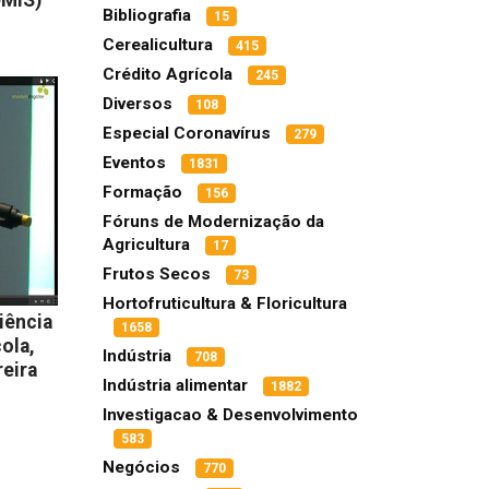
Bibliografia
15
Cerealicultura
415
Crédito Agrícola
245
Diversos
108
Especial Coronavírus
279
Eventos
1831
Formação
156
Fóruns de Modernização da
Agricultura
17
Frutos Secos
73
Hortofruticultura & Floricultura
iência
1658
ola,
Indústria
708
eira
Indústria alimentar
1882
Investigacao & Desenvolvimento
583
Negócios
770