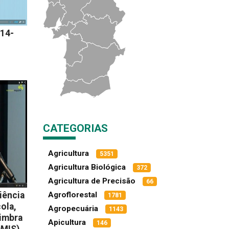
14-
CATEGORIAS
Agricultura
5351
Agricultura Biológica
372
Agricultura de Precisão
66
iência
Agroflorestal
1781
ola,
Agropecuária
1143
imbra
Apicultura
146
OMIS)