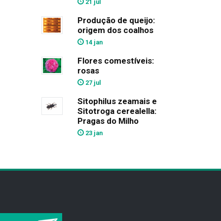
21 jul
Produção de queijo:
origem dos coalhos
14 jan
Flores comestíveis:
rosas
27 jul
Sitophilus zeamais e
Sitotroga cerealella:
Pragas do Milho
23 jan