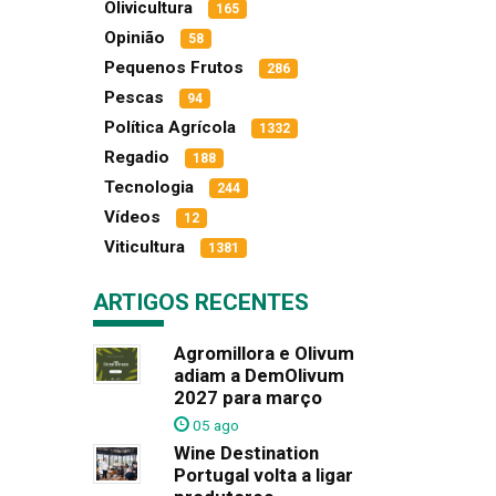
Olivicultura
165
Opinião
58
Pequenos Frutos
286
Pescas
94
Política Agrícola
1332
Regadio
188
Tecnologia
244
Vídeos
12
Viticultura
1381
ARTIGOS RECENTES
Agromillora e Olivum
adiam a DemOlivum
2027 para março
05 ago
Wine Destination
Portugal volta a ligar