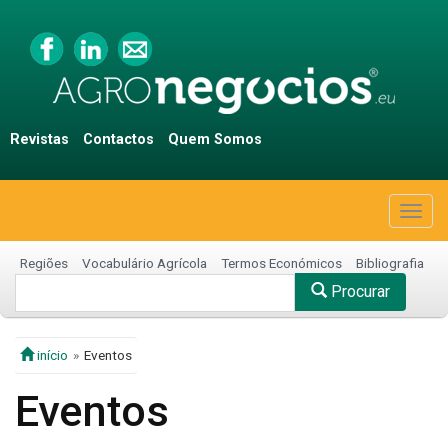
Revistas
Contactos
Quem Somos
Togg
navig
Regiões
Vocabulário Agrícola
Termos Económicos
Bibliografia
Procurar
início
Eventos
Eventos