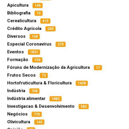
Apicultura
146
Bibliografia
15
Cerealicultura
415
Crédito Agrícola
245
Diversos
108
Especial Coronavírus
279
Eventos
1831
Formação
156
Fóruns de Modernização da Agricultura
17
Frutos Secos
73
Hortofruticultura & Floricultura
1658
Indústria
708
Indústria alimentar
1882
Investigacao & Desenvolvimento
583
Negócios
770
Olivicultura
165