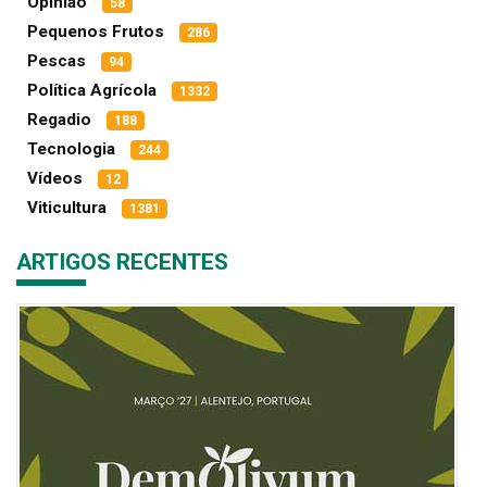
Opinião
58
Pequenos Frutos
286
Pescas
94
Política Agrícola
1332
Regadio
188
Tecnologia
244
Vídeos
12
Viticultura
1381
ARTIGOS RECENTES