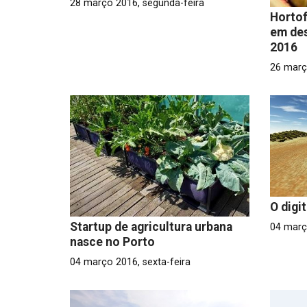
28 março 2016, segunda-feira
Hortof
em des
2016
26 març
O digi
Startup de agricultura urbana
04 març
nasce no Porto
04 março 2016, sexta-feira