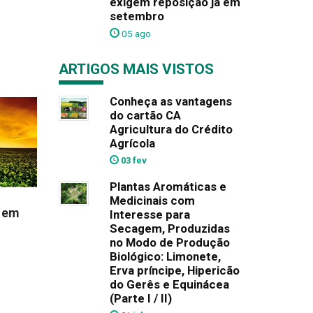
exigem reposição já em
setembro
05 ago
ARTIGOS MAIS VISTOS
Conheça as vantagens
do cartão CA
Agricultura do Crédito
Agrícola
03 fev
Plantas Aromáticas e
Medicinais com
a em
Interesse para
Secagem, Produzidas
no Modo de Produção
Biológico: Limonete,
Erva príncipe, Hipericão
do Gerês e Equinácea
(Parte I / II)