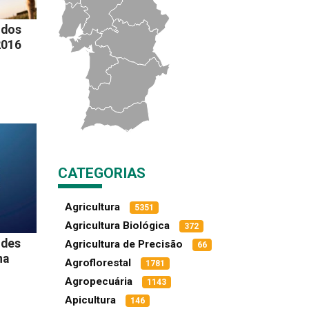
 dos
2016
CATEGORIAS
Agricultura
5351
Agricultura Biológica
372
ndes
Agricultura de Precisão
66
na
Agroflorestal
1781
Agropecuária
1143
Apicultura
146