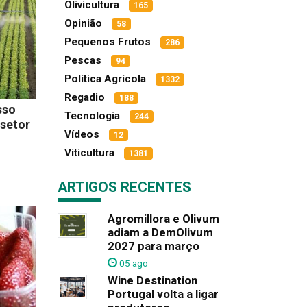
Olivicultura
165
Opinião
58
Pequenos Frutos
286
Pescas
94
Política Agrícola
1332
Regadio
188
sso
Tecnologia
244
 setor
Vídeos
12
Viticultura
1381
ARTIGOS RECENTES
Agromillora e Olivum
adiam a DemOlivum
2027 para março
05 ago
Wine Destination
Portugal volta a ligar