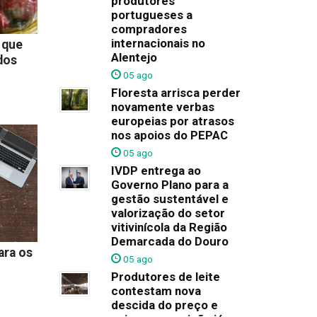
produtores
portugueses a
compradores
internacionais no
 que
Alentejo
dos
05 ago
Floresta arrisca perder
novamente verbas
europeias por atrasos
nos apoios do PEPAC
05 ago
IVDP entrega ao
Governo Plano para a
gestão sustentável e
valorização do setor
vitivinícola da Região
Demarcada do Douro
ara os
05 ago
Produtores de leite
contestam nova
descida do preço e