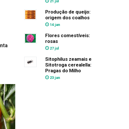
21 jul
Produção de queijo:
origem dos coalhos
14 jan
Flores comestíveis:
rosas
nta
27 jul
Sitophilus zeamais e
Sitotroga cerealella:
Pragas do Milho
23 jan