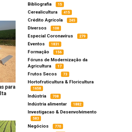
Bibliografia
15
Cerealicultura
415
Crédito Agrícola
245
Diversos
108
Especial Coronavírus
279
Eventos
1831
Formação
156
Fóruns de Modernização da
Agricultura
17
Frutos Secos
73
Hortofruticultura & Floricultura
as para
1658
lta
Indústria
708
Indústria alimentar
1882
Investigacao & Desenvolvimento
583
Negócios
770