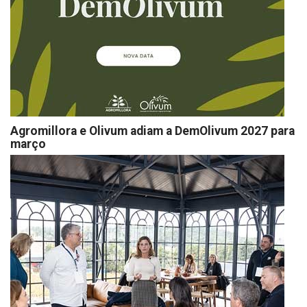
Agromillora e Olivum adiam a DemOlivum 2027 para
março