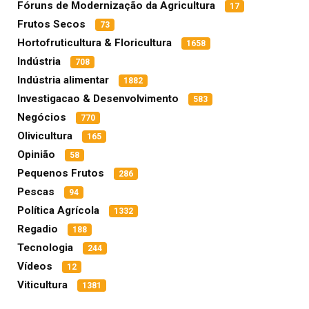
Fóruns de Modernização da Agricultura
17
Frutos Secos
73
Hortofruticultura & Floricultura
1658
Indústria
708
Indústria alimentar
1882
Investigacao & Desenvolvimento
583
Negócios
770
Olivicultura
165
Opinião
58
Pequenos Frutos
286
Pescas
94
Política Agrícola
1332
Regadio
188
Tecnologia
244
Vídeos
12
Viticultura
1381