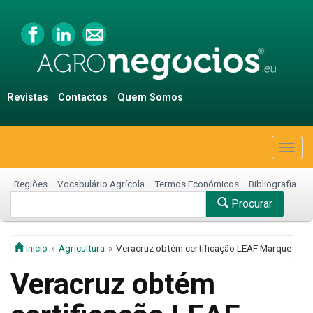
Revistas
Contactos
Quem Somos
Togg
navig
Regiões
Vocabulário Agrícola
Termos Económicos
Bibliografia
Procurar
início
Agricultura
Veracruz obtém certificação LEAF Marque
Veracruz obtém