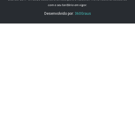
com o seu tarifário em vigor.
Desenvolvido por:
360Graus