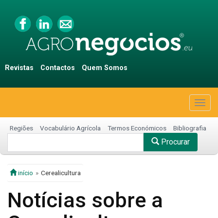
Revistas
Contactos
Quem Somos
Togg
navig
Regiões
Vocabulário Agrícola
Termos Económicos
Bibliografia
Procurar
início
Cerealicultura
Notícias sobre a