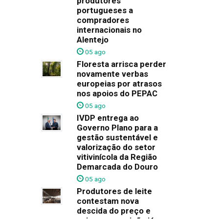
produtores
portugueses a
compradores
internacionais no
Alentejo
05 ago
Floresta arrisca perder
novamente verbas
europeias por atrasos
nos apoios do PEPAC
05 ago
IVDP entrega ao
Governo Plano para a
gestão sustentável e
valorização do setor
vitivinícola da Região
Demarcada do Douro
05 ago
Produtores de leite
contestam nova
descida do preço e