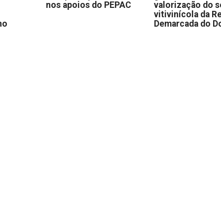
nos apoios do PEPAC
valorização do s
vitivinícola da R
no
Demarcada do D