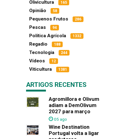
Olivicultura
165
Opinião
58
Pequenos Frutos
286
Pescas
94
Política Agrícola
1332
Regadio
188
Tecnologia
244
Vídeos
12
Viticultura
1381
ARTIGOS RECENTES
Agromillora e Olivum
adiam a DemOlivum
2027 para março
05 ago
Wine Destination
Portugal volta a ligar