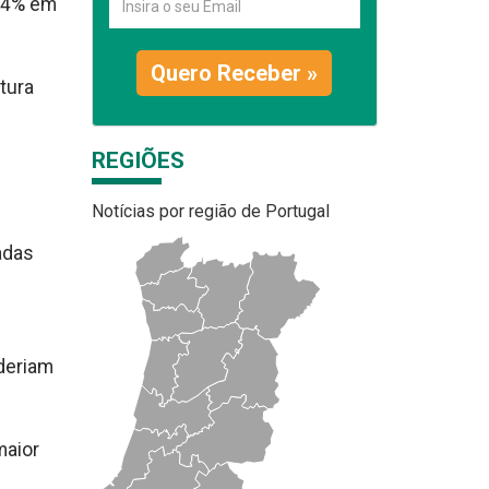
 14% em
Quero Receber »
tura
REGIÕES
Notícias por região de Portugal
adas
oderiam
maior