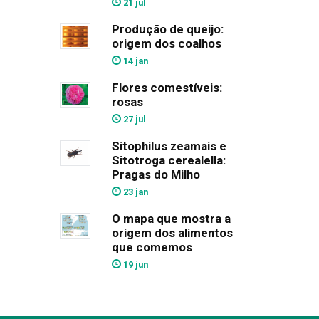
21 jul
Produção de queijo:
origem dos coalhos
14 jan
Flores comestíveis:
rosas
27 jul
Sitophilus zeamais e
Sitotroga cerealella:
Pragas do Milho
23 jan
O mapa que mostra a
origem dos alimentos
que comemos
19 jun