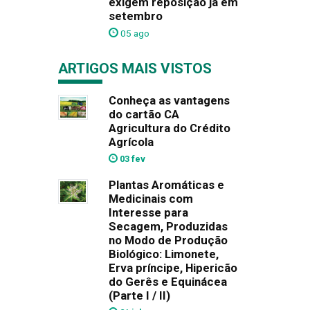
exigem reposição já em
setembro
05 ago
ARTIGOS MAIS VISTOS
Conheça as vantagens
do cartão CA
Agricultura do Crédito
Agrícola
03 fev
Plantas Aromáticas e
Medicinais com
Interesse para
Secagem, Produzidas
no Modo de Produção
Biológico: Limonete,
Erva príncipe, Hipericão
do Gerês e Equinácea
(Parte I / II)