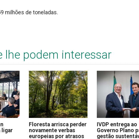
59 milhões de toneladas.
e lhe podem interessar
on
Floresta arrisca perder
IVDP entrega ao
 ligar
novamente verbas
Governo Plano p
europeias por atrasos
gestão sustentáv