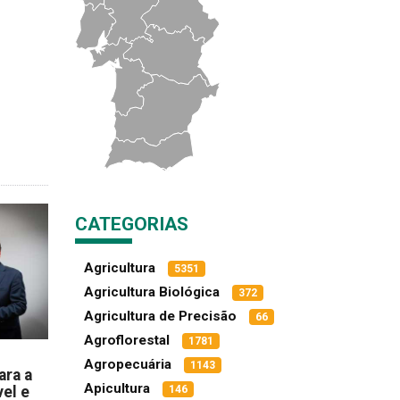
CATEGORIAS
Agricultura
5351
Agricultura Biológica
372
Agricultura de Precisão
66
Agroflorestal
1781
Agropecuária
1143
ara a
Apicultura
el e
146