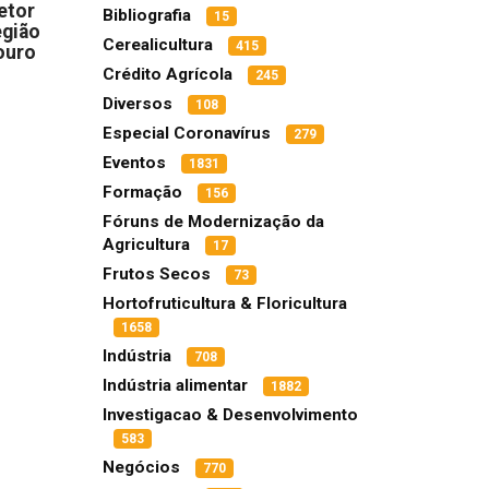
etor
Bibliografia
15
egião
Cerealicultura
415
ouro
Crédito Agrícola
245
Diversos
108
Especial Coronavírus
279
Eventos
1831
Formação
156
Fóruns de Modernização da
Agricultura
17
Frutos Secos
73
Hortofruticultura & Floricultura
1658
Indústria
708
Indústria alimentar
1882
Investigacao & Desenvolvimento
583
Negócios
770