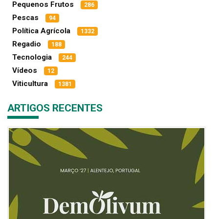
Pequenos Frutos
286
Pescas
94
Política Agrícola
1332
Regadio
188
Tecnologia
244
Vídeos
12
Viticultura
1381
ARTIGOS RECENTES