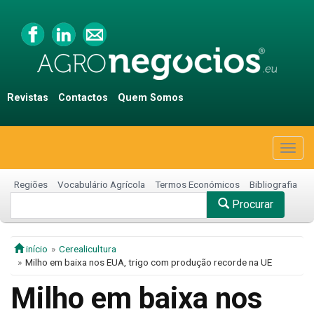
Revistas
Contactos
Quem Somos
Togg
navig
Regiões
Vocabulário Agrícola
Termos Económicos
Bibliografia
Procurar
início
Cerealicultura
Milho em baixa nos EUA, trigo com produção recorde na UE
Milho em baixa nos