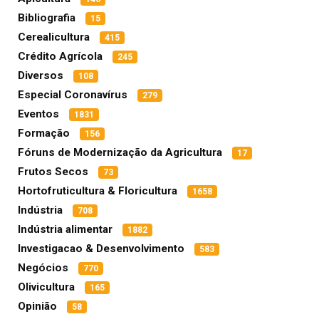
Bibliografia
15
Cerealicultura
415
Crédito Agrícola
245
Diversos
108
Especial Coronavírus
279
Eventos
1831
Formação
156
Fóruns de Modernização da Agricultura
17
Frutos Secos
73
Hortofruticultura & Floricultura
1658
Indústria
708
Indústria alimentar
1882
Investigacao & Desenvolvimento
583
Negócios
770
Olivicultura
165
Opinião
58