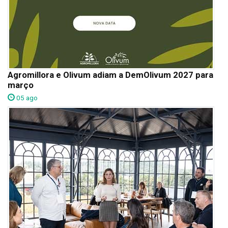
Agromillora e Olivum adiam a DemOlivum 2027 para
março
05 ago