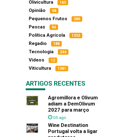
Olivicultura
165
Opinião
58
Pequenos Frutos
286
Pescas
94
Política Agrícola
1332
Regadio
188
Tecnologia
244
Vídeos
12
Viticultura
1381
ARTIGOS RECENTES
Agromillora e Olivum
adiam a DemOlivum
2027 para março
05 ago
Wine Destination
Portugal volta a ligar