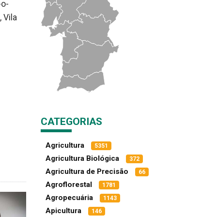
-o-
 Vila
CATEGORIAS
Agricultura
5351
Agricultura Biológica
372
Agricultura de Precisão
66
Agroflorestal
1781
Agropecuária
1143
Apicultura
146