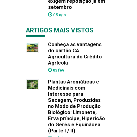
exigem reposição já em
setembro
05 ago
ARTIGOS MAIS VISTOS
Conheça as vantagens
do cartão CA
Agricultura do Crédito
Agrícola
03 fev
Plantas Aromáticas e
Medicinais com
Interesse para
Secagem, Produzidas
no Modo de Produção
Biológico: Limonete,
Erva príncipe, Hipericão
do Gerês e Equinácea
(Parte I / II)