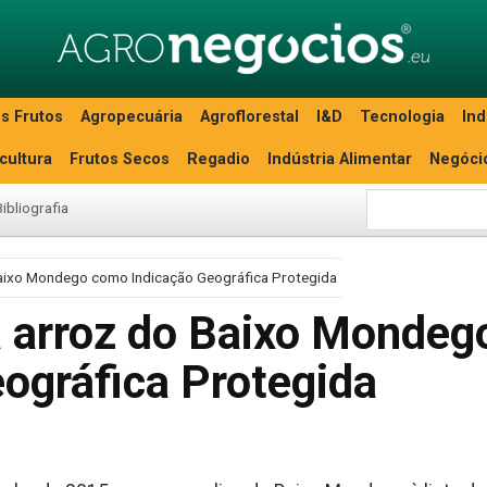
s Frutos
Agropecuária
Agroflorestal
I&D
Tecnologia
Ind
icultura
Frutos Secos
Regadio
Indústria Alimentar
Negóci
Bibliografia
 Baixo Mondego como Indicação Geográfica Protegida
a arroz do Baixo Mondeg
ográfica Protegida