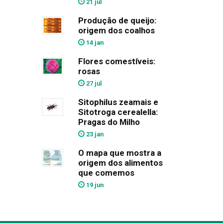
21 jul
Produção de queijo:
origem dos coalhos
14 jan
Flores comestíveis:
rosas
27 jul
Sitophilus zeamais e
Sitotroga cerealella:
Pragas do Milho
23 jan
O mapa que mostra a
origem dos alimentos
que comemos
19 jun