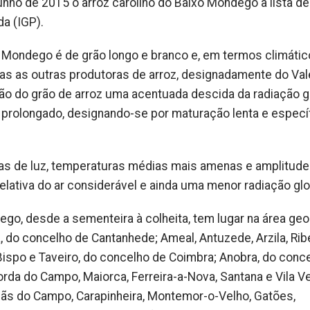
nho de 2015 o arroz carolino do Baixo Mondego à lista de
a (IGP).
xo Mondego é de grão longo e branco e, em termos climátic
das as outras produtoras de arroz, designadamente do Val
ão do grão de arroz uma acentuada descida da radiação gl
prolongado, designando-se por maturação lenta e especí
s de luz, temperaturas médias mais amenas e amplitud
ativa do ar considerável e ainda uma menor radiação glo
go, desde a sementeira à colheita, tem lugar na área geo
, do concelho de Cantanhede; Ameal, Antuzede, Arzila, Rib
Bispo e Taveiro, do concelho de Coimbra; Anobra, do conc
orda do Campo, Maiorca, Ferreira-a-Nova, Santana e Vila V
Meãs do Campo, Carapinheira, Montemor-o-Velho, Gatões,