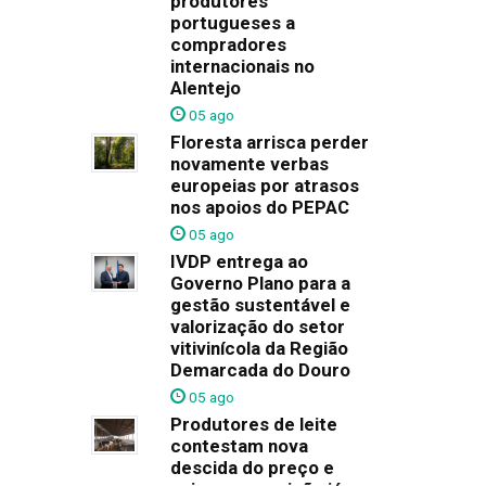
produtores
portugueses a
compradores
internacionais no
Alentejo
05 ago
Floresta arrisca perder
novamente verbas
europeias por atrasos
nos apoios do PEPAC
05 ago
IVDP entrega ao
Governo Plano para a
gestão sustentável e
valorização do setor
vitivinícola da Região
Demarcada do Douro
05 ago
Produtores de leite
contestam nova
descida do preço e