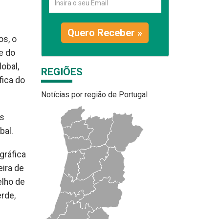
Quero Receber »
os, o
e do
obal,
REGIÕES
fica do
Notícias por região de Portugal
es
bal.
gráfica
eira de
elho de
erde,