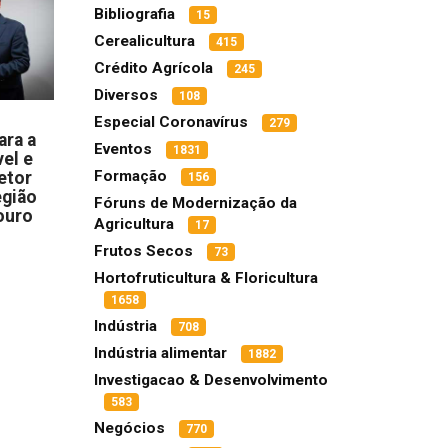
Bibliografia
15
Cerealicultura
415
Crédito Agrícola
245
Diversos
108
Especial Coronavírus
279
ara a
Eventos
1831
el e
Formação
etor
156
egião
Fóruns de Modernização da
ouro
Agricultura
17
Frutos Secos
73
Hortofruticultura & Floricultura
1658
Indústria
708
Indústria alimentar
1882
Investigacao & Desenvolvimento
583
Negócios
770