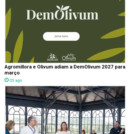
Agromillora e Olivum adiam a DemOlivum 2027 para
março
05 ago