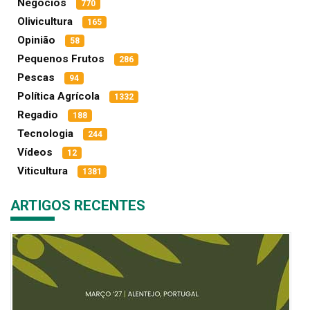
Negócios
770
Olivicultura
165
Opinião
58
Pequenos Frutos
286
Pescas
94
Política Agrícola
1332
Regadio
188
Tecnologia
244
Vídeos
12
Viticultura
1381
ARTIGOS RECENTES