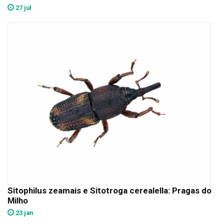
27 jul
Sitophilus zeamais e Sitotroga cerealella: Pragas do
Milho
23 jan