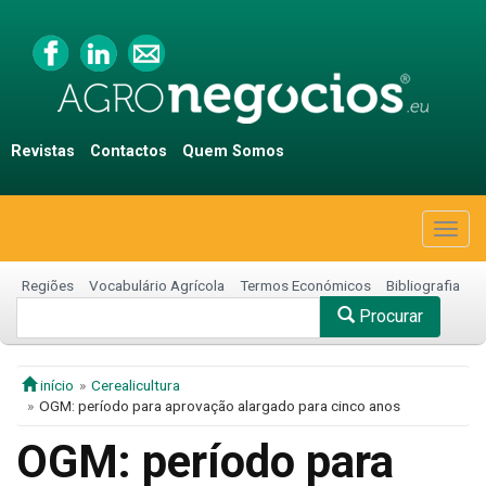
Revistas
Contactos
Quem Somos
Togg
navig
Regiões
Vocabulário Agrícola
Termos Económicos
Bibliografia
Procurar
início
Cerealicultura
OGM: período para aprovação alargado para cinco anos
OGM: período para