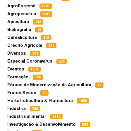
Agroflorestal
1781
Agropecuária
1143
Apicultura
146
Bibliografia
15
Cerealicultura
415
Crédito Agrícola
245
Diversos
108
Especial Coronavírus
279
Eventos
1831
Formação
156
Fóruns de Modernização da Agricultura
17
Frutos Secos
73
Hortofruticultura & Floricultura
1658
Indústria
708
Indústria alimentar
1882
Investigacao & Desenvolvimento
583