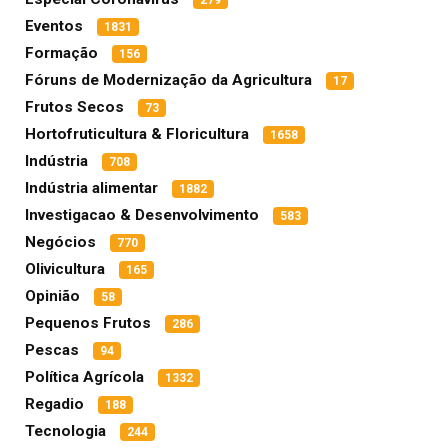
Eventos
1831
Formação
156
Fóruns de Modernização da Agricultura
17
Frutos Secos
73
Hortofruticultura & Floricultura
1658
Indústria
708
Indústria alimentar
1882
Investigacao & Desenvolvimento
583
Negócios
770
Olivicultura
165
Opinião
58
Pequenos Frutos
286
Pescas
94
Política Agrícola
1332
Regadio
188
Tecnologia
244