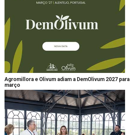
Agromillora e Olivum adiam a DemOlivum 2027 para
março