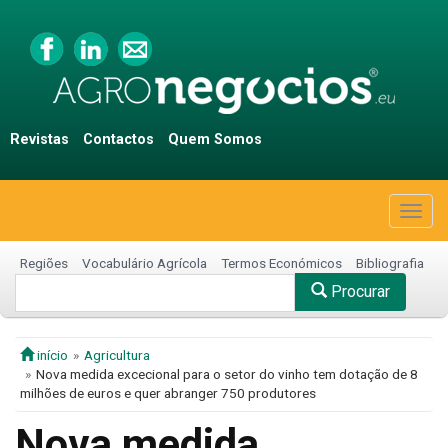
Revistas
Contactos
Quem Somos
Togg
navig
Regiões
Vocabulário Agrícola
Termos Económicos
Bibliografia
Procurar
início
Agricultura
Nova medida excecional para o setor do vinho tem dotação de 8
milhões de euros e quer abranger 750 produtores
Nova medida