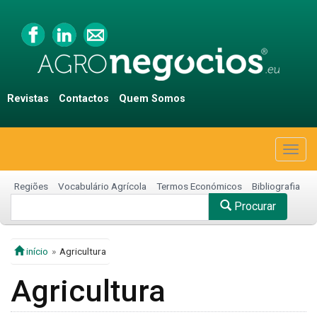
Revistas
Contactos
Quem Somos
Togg
navig
Regiões
Vocabulário Agrícola
Termos Económicos
Bibliografia
Procurar
início
Agricultura
Agricultura