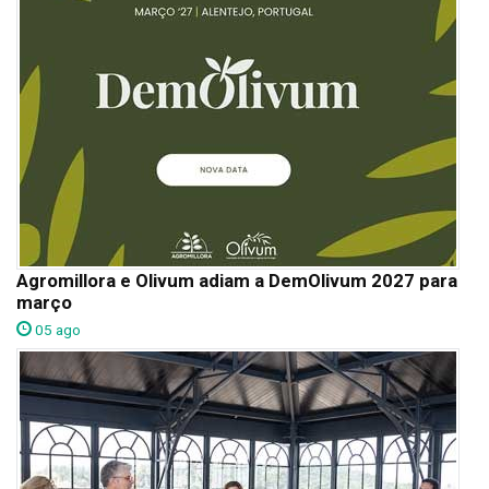
Agromillora e Olivum adiam a DemOlivum 2027 para
março
05 ago