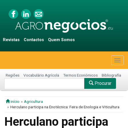
Revistas
Contactos
Quem Somos
Togg
navig
Regiões
Vocabulário Agrícola
Termos Económicos
Bibliografia
Procurar
início
Agricultura
Herculano participa na Enotécnica: Feira de Enologia e Viticultura
Herculano participa