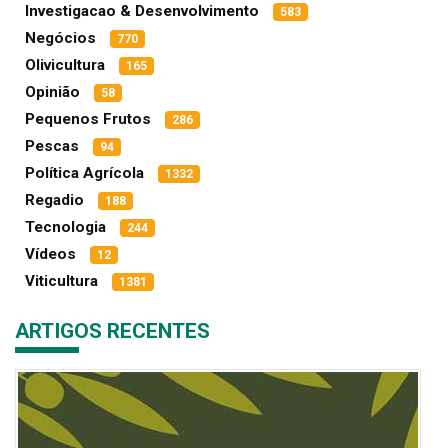
Investigacao & Desenvolvimento
583
Negócios
770
Olivicultura
165
Opinião
58
Pequenos Frutos
286
Pescas
94
Política Agrícola
1332
Regadio
188
Tecnologia
244
Vídeos
12
Viticultura
1381
ARTIGOS RECENTES