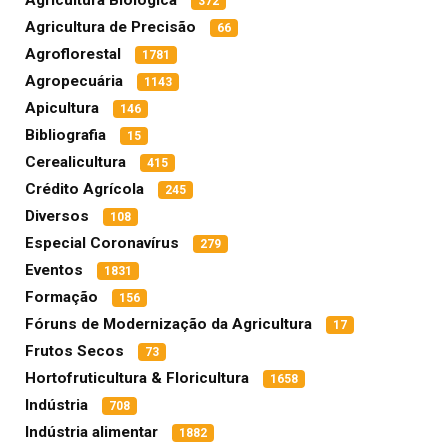
Agricultura Biológica
372
Agricultura de Precisão
66
Agroflorestal
1781
Agropecuária
1143
Apicultura
146
Bibliografia
15
Cerealicultura
415
Crédito Agrícola
245
Diversos
108
Especial Coronavírus
279
Eventos
1831
Formação
156
Fóruns de Modernização da Agricultura
17
Frutos Secos
73
Hortofruticultura & Floricultura
1658
Indústria
708
Indústria alimentar
1882