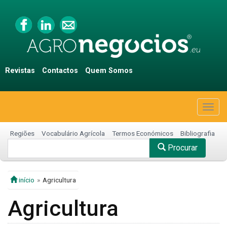
Revistas
Contactos
Quem Somos
Togg
navig
Regiões
Vocabulário Agrícola
Termos Económicos
Bibliografia
Procurar
início
Agricultura
Agricultura