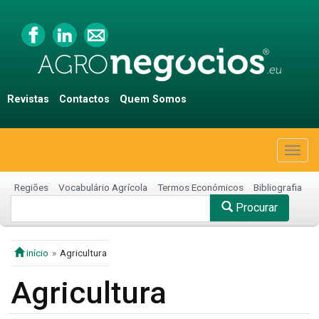
Revistas
Contactos
Quem Somos
Togg
navig
Regiões
Vocabulário Agrícola
Termos Económicos
Bibliografia
Procurar
início
Agricultura
Agricultura