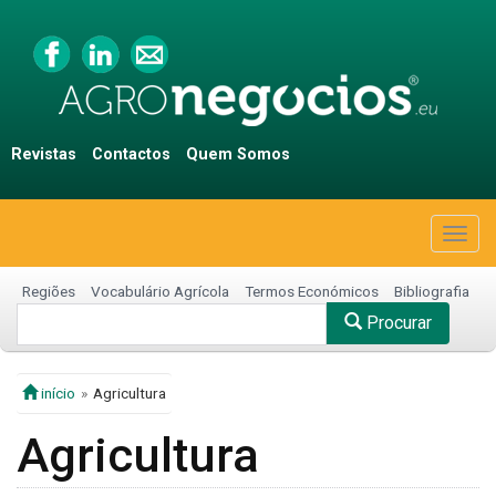
Revistas
Contactos
Quem Somos
Togg
navig
Regiões
Vocabulário Agrícola
Termos Económicos
Bibliografia
Procurar
início
Agricultura
Agricultura