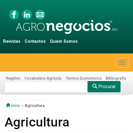
Revistas
Contactos
Quem Somos
Togg
navig
Regiões
Vocabulário Agrícola
Termos Económicos
Bibliografia
Procurar
início
Agricultura
Agricultura