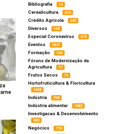
Bibliografia
15
Cerealicultura
415
Crédito Agrícola
245
Diversos
108
Especial Coronavírus
279
Eventos
1831
Formação
156
Fóruns de Modernização da
Agricultura
17
Frutos Secos
73
Hortofruticultura & Floricultura
iza
1658
carne
Indústria
708
Indústria alimentar
1882
Investigacao & Desenvolvimento
583
Negócios
770