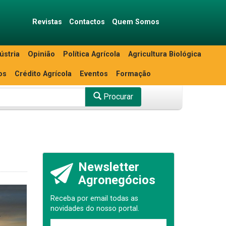
Revistas
Contactos
Quem Somos
ústria
Opinião
Política Agrícola
Agricultura Biológica
os
Crédito Agrícola
Eventos
Formação
Procurar
Newsletter
Agronegócios
Receba por email todas as
novidades do nosso portal.