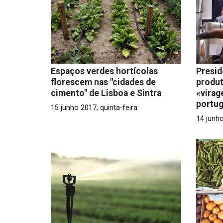
Espaços verdes hortícolas
Presid
florescem nas "cidades de
produt
cimento" de Lisboa e Sintra
«virag
portu
15 junho 2017, quinta-feira
14 junho