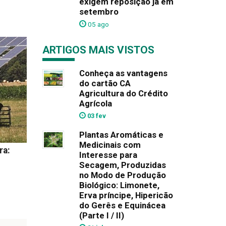
exigem reposição já em
setembro
05 ago
ARTIGOS MAIS VISTOS
Conheça as vantagens
do cartão CA
Agricultura do Crédito
Agrícola
03 fev
Plantas Aromáticas e
Medicinais com
ra:
Interesse para
Secagem, Produzidas
no Modo de Produção
Biológico: Limonete,
Erva príncipe, Hipericão
do Gerês e Equinácea
(Parte I / II)