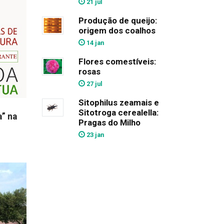
21 jul
Produção de queijo:
origem dos coalhos
14 jan
Flores comestíveis:
rosas
27 jul
Sitophilus zeamais e
Sitotroga cerealella:
a” na
Pragas do Milho
23 jan