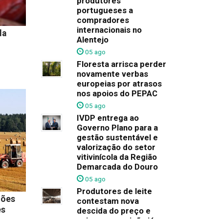
produtores
portugueses a
compradores
internacionais no
la
Alentejo
05 ago
Floresta arrisca perder
novamente verbas
europeias por atrasos
nos apoios do PEPAC
05 ago
IVDP entrega ao
Governo Plano para a
gestão sustentável e
valorização do setor
vitivinícola da Região
Demarcada do Douro
05 ago
Produtores de leite
hões
contestam nova
es
descida do preço e