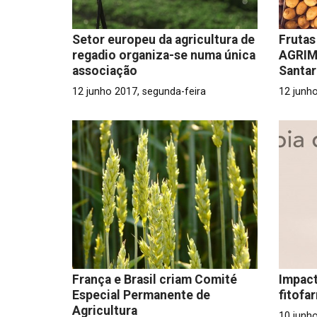
Setor europeu da agricultura de
Frutas
regadio organiza-se numa única
AGRIM
associação
Santa
12 junho 2017, segunda-feira
12 junh
França e Brasil criam Comité
Impact
Especial Permanente de
fitofa
Agricultura
10 junh