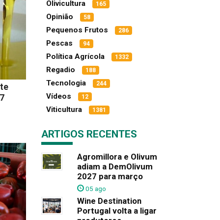
Olivicultura
165
Opinião
58
Pequenos Frutos
286
Pescas
94
Política Agrícola
1332
Regadio
188
Tecnologia
244
te
Vídeos
7
12
Viticultura
1381
ARTIGOS RECENTES
Agromillora e Olivum
adiam a DemOlivum
2027 para março
05 ago
Wine Destination
Portugal volta a ligar