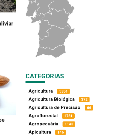
liviar
CATEGORIAS
Agricultura
5351
Agricultura Biológica
372
Agricultura de Precisão
66
Agroflorestal
1781
be
Agropecuária
1143
Apicultura
146