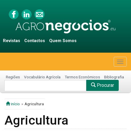
Revistas
Contactos
Quem Somos
Togg
navig
Regiões
Vocabulário Agrícola
Termos Económicos
Bibliografia
Procurar
início
Agricultura
Agricultura