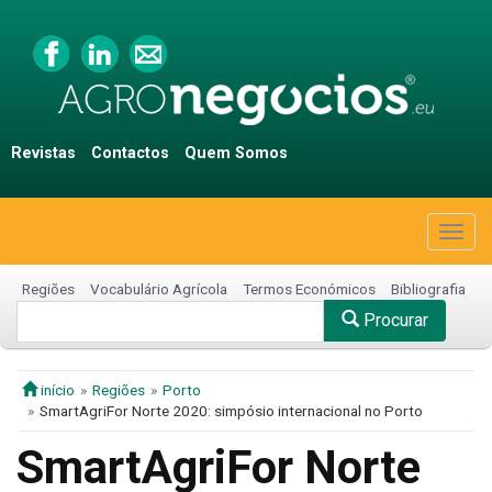
Revistas
Contactos
Quem Somos
Togg
navig
Regiões
Vocabulário Agrícola
Termos Económicos
Bibliografia
Procurar
início
Regiões
Porto
SmartAgriFor Norte 2020: simpósio internacional no Porto
SmartAgriFor Norte