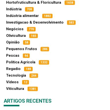
Hortofruticultura & Floricultura
1658
Indústria
708
Indústria alimentar
1882
Investigacao & Desenvolvimento
583
Negócios
770
Olivicultura
165
Opinião
58
Pequenos Frutos
286
Pescas
94
Política Agrícola
1332
Regadio
188
Tecnologia
244
Vídeos
12
Viticultura
1381
ARTIGOS RECENTES