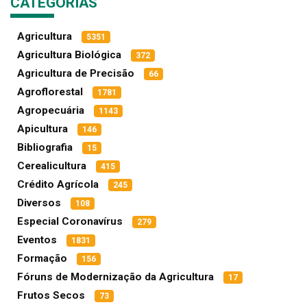
CATEGORIAS
Agricultura
5351
Agricultura Biológica
372
Agricultura de Precisão
66
Agroflorestal
1781
Agropecuária
1143
Apicultura
146
Bibliografia
15
Cerealicultura
415
Crédito Agrícola
245
Diversos
108
Especial Coronavírus
279
Eventos
1831
Formação
156
Fóruns de Modernização da Agricultura
17
Frutos Secos
73