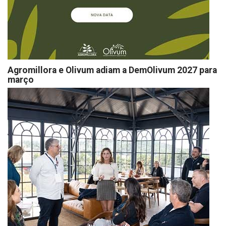
Agromillora e Olivum adiam a DemOlivum 2027 para
março