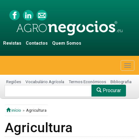
Revistas
Contactos
Quem Somos
Togg
navig
Regiões
Vocabulário Agrícola
Termos Económicos
Bibliografia
Procurar
início
Agricultura
Agricultura