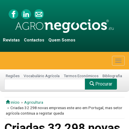
Revistas
Contactos
Quem Somos
Togg
navig
Regiões
Vocabulário Agrícola
Termos Económicos
Bibliografia
Procurar
início
Agricultura
Criadas 32 298 novas empresas este ano em Portugal, mas setor
agrícola continua a registar queda
Criadas 32 298 novas