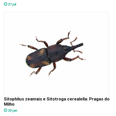
27 jul
Sitophilus zeamais e Sitotroga cerealella: Pragas do
Milho
23 jan