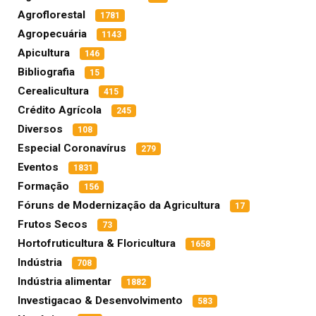
Agroflorestal
1781
Agropecuária
1143
Apicultura
146
Bibliografia
15
Cerealicultura
415
Crédito Agrícola
245
Diversos
108
Especial Coronavírus
279
Eventos
1831
Formação
156
Fóruns de Modernização da Agricultura
17
Frutos Secos
73
Hortofruticultura & Floricultura
1658
Indústria
708
Indústria alimentar
1882
Investigacao & Desenvolvimento
583