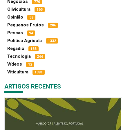
Negócios
770
Olivicultura
165
Opinião
58
Pequenos Frutos
286
Pescas
94
Política Agrícola
1332
Regadio
188
Tecnologia
244
Vídeos
12
Viticultura
1381
ARTIGOS RECENTES