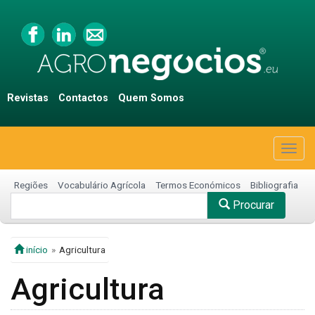
Revistas
Contactos
Quem Somos
Togg
navig
Regiões
Vocabulário Agrícola
Termos Económicos
Bibliografia
Procurar
início
Agricultura
Agricultura