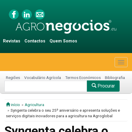
Revistas
Contactos
Quem Somos
Togg
navig
Regiões
Vocabulário Agrícola
Termos Económicos
Bibliografia
Procurar
início
Agricultura
Syngenta celebra o seu 25º aniversário e apresenta soluções e
serviços digitais inovadores para a agricultura na Agroglobal
Syngenta celebra o