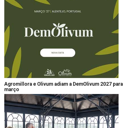
Agromillora e Olivum adiam a DemOlivum 2027 para
março