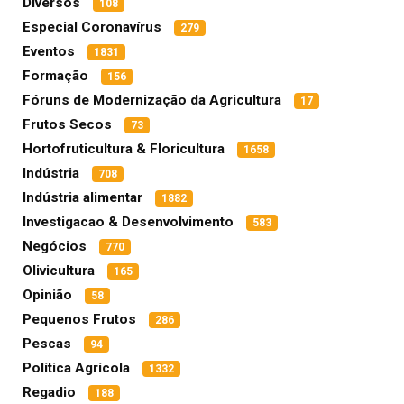
Diversos
108
Especial Coronavírus
279
Eventos
1831
Formação
156
Fóruns de Modernização da Agricultura
17
Frutos Secos
73
Hortofruticultura & Floricultura
1658
Indústria
708
Indústria alimentar
1882
Investigacao & Desenvolvimento
583
Negócios
770
Olivicultura
165
Opinião
58
Pequenos Frutos
286
Pescas
94
Política Agrícola
1332
Regadio
188