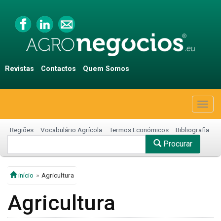
Revistas
Contactos
Quem Somos
Togg
navig
Regiões
Vocabulário Agrícola
Termos Económicos
Bibliografia
Procurar
início
Agricultura
Agricultura