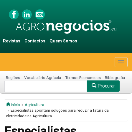
Revistas
Contactos
Quem Somos
Togg
navig
Regiões
Vocabulário Agrícola
Termos Económicos
Bibliografia
Procurar
início
Agricultura
Especialistas apontam soluções para reduzir a fatura da
eletricidade na Agricultura
Especialistas