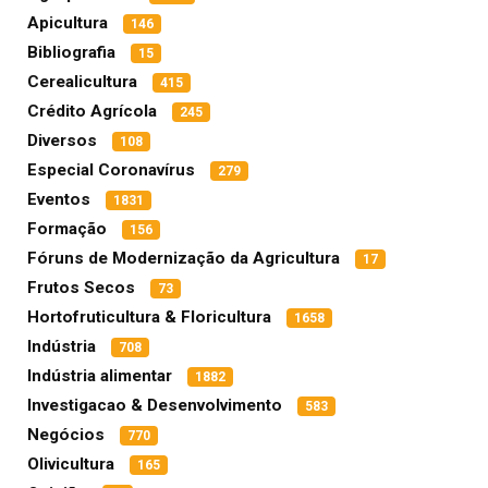
Apicultura
146
Bibliografia
15
Cerealicultura
415
Crédito Agrícola
245
Diversos
108
Especial Coronavírus
279
Eventos
1831
Formação
156
Fóruns de Modernização da Agricultura
17
Frutos Secos
73
Hortofruticultura & Floricultura
1658
Indústria
708
Indústria alimentar
1882
Investigacao & Desenvolvimento
583
Negócios
770
Olivicultura
165