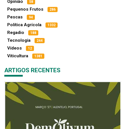
Opinião
58
Pequenos Frutos
286
Pescas
94
Política Agrícola
1332
Regadio
188
Tecnologia
244
Vídeos
12
Viticultura
1381
ARTIGOS RECENTES