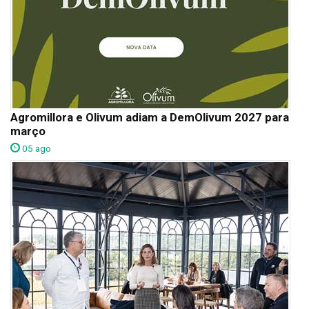
Agromillora e Olivum adiam a DemOlivum 2027 para
março
05 ago