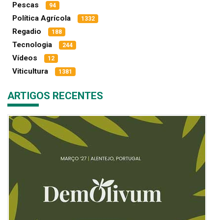
Pescas
94
Política Agrícola
1332
Regadio
188
Tecnologia
244
Vídeos
12
Viticultura
1381
ARTIGOS RECENTES