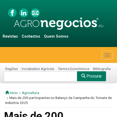
Revistas
Contactos
Quem Somos
Togg
navig
Regiões
Vocabulário Agrícola
Termos Económicos
Bibliografia
Procurar
início
Agricultura
Mais de 200 participantes no Balanço da Campanha do Tomate de
Indústria 2025
Mais de 200