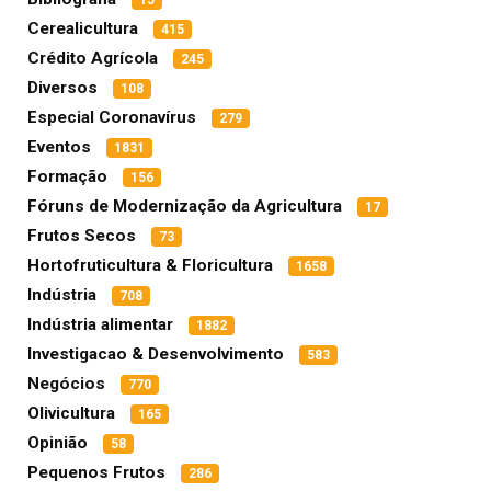
15
Cerealicultura
415
Crédito Agrícola
245
Diversos
108
Especial Coronavírus
279
Eventos
1831
Formação
156
Fóruns de Modernização da Agricultura
17
Frutos Secos
73
Hortofruticultura & Floricultura
1658
Indústria
708
Indústria alimentar
1882
Investigacao & Desenvolvimento
583
Negócios
770
Olivicultura
165
Opinião
58
Pequenos Frutos
286