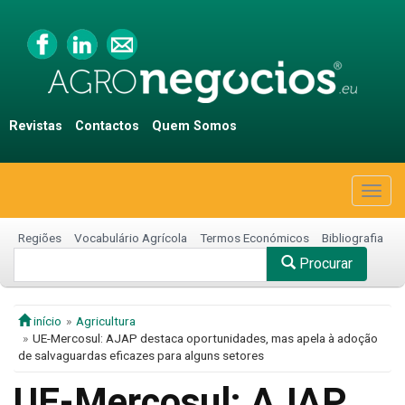
Revistas
Contactos
Quem Somos
Togg
navig
Regiões
Vocabulário Agrícola
Termos Económicos
Bibliografia
Procurar
início
Agricultura
UE-Mercosul: AJAP destaca oportunidades, mas apela à adoção
de salvaguardas eficazes para alguns setores
UE-Mercosul: AJAP