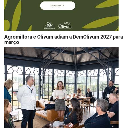
Agromillora e Olivum adiam a DemOlivum 2027 para
março