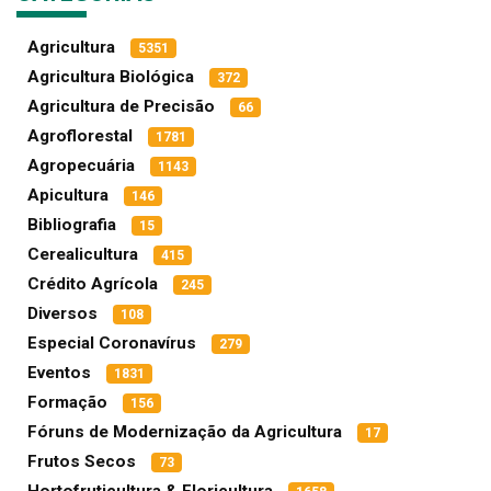
Agricultura
5351
Agricultura Biológica
372
Agricultura de Precisão
66
Agroflorestal
1781
Agropecuária
1143
Apicultura
146
Bibliografia
15
Cerealicultura
415
Crédito Agrícola
245
Diversos
108
Especial Coronavírus
279
Eventos
1831
Formação
156
Fóruns de Modernização da Agricultura
17
Frutos Secos
73