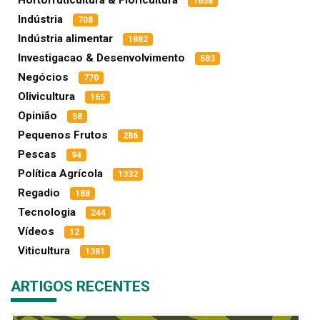
Hortofruticultura & Floricultura
1658
Indústria
708
Indústria alimentar
1882
Investigacao & Desenvolvimento
583
Negócios
770
Olivicultura
165
Opinião
58
Pequenos Frutos
286
Pescas
94
Política Agrícola
1332
Regadio
188
Tecnologia
244
Vídeos
12
Viticultura
1381
ARTIGOS RECENTES