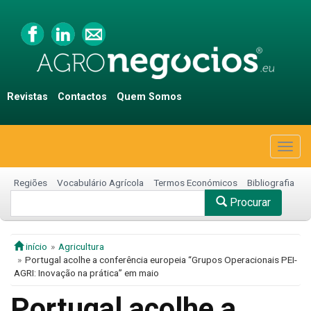
Revistas
Contactos
Quem Somos
Togg
navig
Regiões
Vocabulário Agrícola
Termos Económicos
Bibliografia
Procurar
início
Agricultura
Portugal acolhe a conferência europeia “Grupos Operacionais PEI-
AGRI: Inovação na prática” em maio
Portugal acolhe a