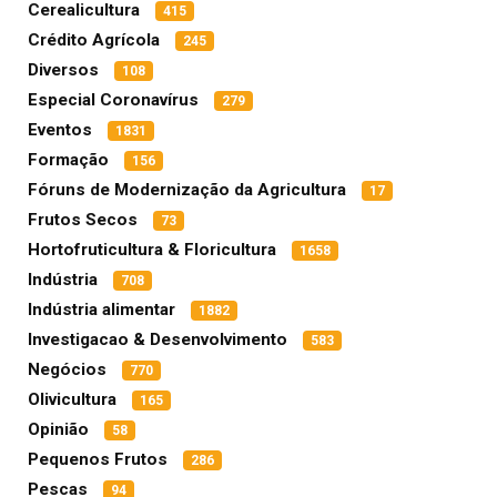
Cerealicultura
415
Crédito Agrícola
245
Diversos
108
Especial Coronavírus
279
Eventos
1831
Formação
156
Fóruns de Modernização da Agricultura
17
Frutos Secos
73
Hortofruticultura & Floricultura
1658
Indústria
708
Indústria alimentar
1882
Investigacao & Desenvolvimento
583
Negócios
770
Olivicultura
165
Opinião
58
Pequenos Frutos
286
Pescas
94