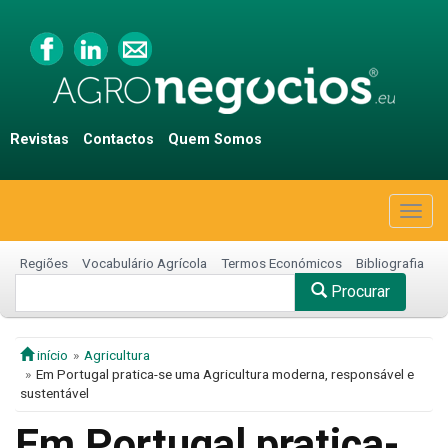
Revistas
Contactos
Quem Somos
Togg
navig
Regiões
Vocabulário Agrícola
Termos Económicos
Bibliografia
Procurar
início
Agricultura
Em Portugal pratica-se uma Agricultura moderna, responsável e
sustentável
Em Portugal pratica-