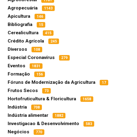
1781
Agropecuária
1143
Apicultura
146
Bibliografia
15
Cerealicultura
415
Crédito Agrícola
245
Diversos
108
Especial Coronavírus
279
Eventos
1831
Formação
156
Fóruns de Modernização da Agricultura
17
Frutos Secos
73
Hortofruticultura & Floricultura
1658
Indústria
708
Indústria alimentar
1882
Investigacao & Desenvolvimento
583
Negócios
770