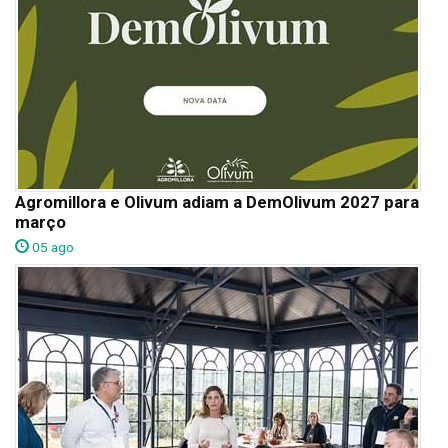
Agromillora e Olivum adiam a DemOlivum 2027 para
março
05 ago