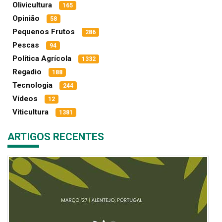
Olivicultura
165
Opinião
58
Pequenos Frutos
286
Pescas
94
Política Agrícola
1332
Regadio
188
Tecnologia
244
Vídeos
12
Viticultura
1381
ARTIGOS RECENTES