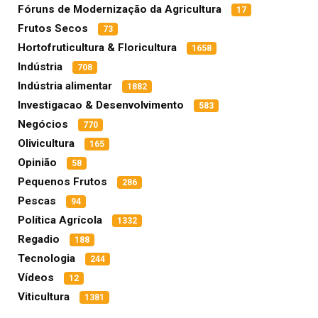
Fóruns de Modernização da Agricultura
17
Frutos Secos
73
Hortofruticultura & Floricultura
1658
Indústria
708
Indústria alimentar
1882
Investigacao & Desenvolvimento
583
Negócios
770
Olivicultura
165
Opinião
58
Pequenos Frutos
286
Pescas
94
Política Agrícola
1332
Regadio
188
Tecnologia
244
Vídeos
12
Viticultura
1381