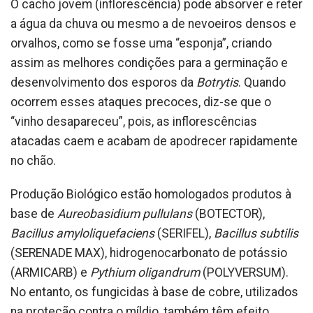
O cacho jovem (inflorescência) pode absorver e reter
a água da chuva ou mesmo a de nevoeiros densos e
orvalhos, como se fosse uma “esponja”, criando
assim as melhores condições para a germinação e
desenvolvimento dos esporos da
Botrytis
. Quando
ocorrem esses ataques precoces, diz-se que o
“vinho desapareceu”, pois, as inflorescências
atacadas caem e acabam de apodrecer rapidamente
no chão.
Produção Biológico estão homologados produtos à
base de
Aureobasidium pullulans
(BOTECTOR),
Bacillus amyloliquefaciens
(SERIFEL),
Bacillus subtilis
(SERENADE MAX), hidrogenocarbonato de potássio
(ARMICARB) e
Pythium oligandrum
(POLYVERSUM).
No entanto, os fungicidas à base de cobre, utilizados
na proteção contra o míldio, também têm efeito