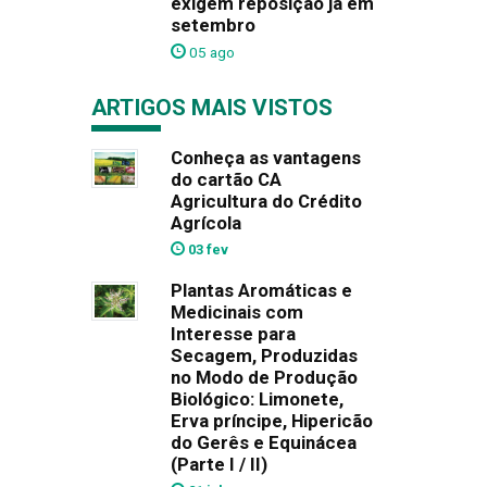
exigem reposição já em
setembro
05 ago
ARTIGOS MAIS VISTOS
Conheça as vantagens
do cartão CA
Agricultura do Crédito
Agrícola
03 fev
Plantas Aromáticas e
Medicinais com
Interesse para
Secagem, Produzidas
no Modo de Produção
Biológico: Limonete,
Erva príncipe, Hipericão
do Gerês e Equinácea
(Parte I / II)