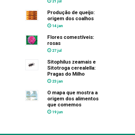
21 jul
Produção de queijo:
origem dos coalhos
14 jan
Flores comestíveis:
rosas
27 jul
Sitophilus zeamais e
Sitotroga cerealella:
Pragas do Milho
23 jan
O mapa que mostra a
origem dos alimentos
que comemos
19 jun