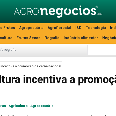
s Frutos
Agropecuária
Agroflorestal
I&D
Tecnologia
Ind
icultura
Frutos Secos
Regadio
Indústria Alimentar
Negóci
Bibliografia
a incentiva a promoção da carne nacional
ltura incentiva a promo
írus
Agricultura
Agropecuária