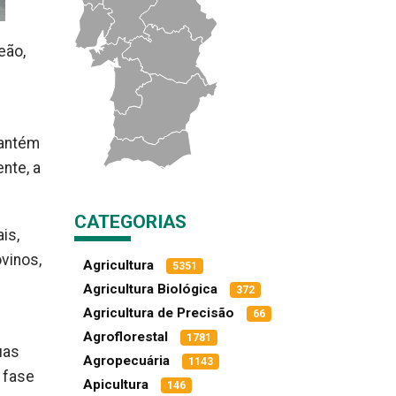
eão,
mantém
nte, a
CATEGORIAS
is,
vinos,
Agricultura
5351
Agricultura Biológica
372
Agricultura de Precisão
66
Agroflorestal
1781
uas
Agropecuária
1143
 fase
Apicultura
146