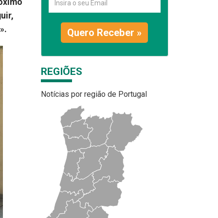
róximo
uir,
».
Quero Receber »
REGIÕES
Notícias por região de Portugal