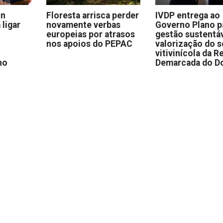
on
Floresta arrisca perder
IVDP entrega ao
 ligar
novamente verbas
Governo Plano p
europeias por atrasos
gestão sustentáv
nos apoios do PEPAC
valorização do s
vitivinícola da R
no
Demarcada do D