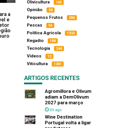
Olivicultura
165
Opinião
58
ara a
Pequenos Frutos
286
el e
etor
Pescas
94
egião
Política Agrícola
1332
ouro
Regadio
188
Tecnologia
244
Vídeos
12
Viticultura
1381
ARTIGOS RECENTES
Agromillora e Olivum
adiam a DemOlivum
2027 para março
05 ago
Wine Destination
Portugal volta a ligar