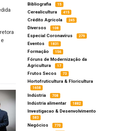
Bibliografia
15
edida
Cerealicultura
415
Crédito Agrícola
245
Diversos
108
retora
Especial Coronavírus
279
 e
Eventos
1831
Formação
156
Fóruns de Modernização da
Agricultura
17
Frutos Secos
73
Hortofruticultura & Floricultura
1658
Indústria
708
Indústria alimentar
1882
Investigacao & Desenvolvimento
583
Negócios
770