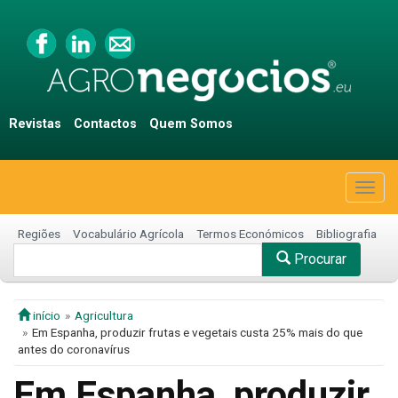
Revistas
Contactos
Quem Somos
Togg
navig
Regiões
Vocabulário Agrícola
Termos Económicos
Bibliografia
Procurar
início
Agricultura
Em Espanha, produzir frutas e vegetais custa 25% mais do que
antes do coronavírus
Em Espanha, produzir