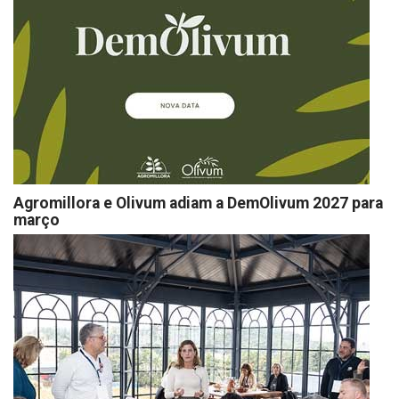
Agromillora e Olivum adiam a DemOlivum 2027 para
março