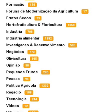
Formação
156
Fóruns de Modernização da Agricultura
17
Frutos Secos
73
Hortofruticultura & Floricultura
1658
Indústria
708
Indústria alimentar
1882
Investigacao & Desenvolvimento
583
Negócios
770
Olivicultura
165
Opinião
58
Pequenos Frutos
286
Pescas
94
Política Agrícola
1332
Regadio
188
Tecnologia
244
Vídeos
12