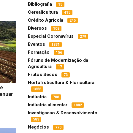
Bibliografia
15
Cerealicultura
415
Crédito Agrícola
245
Diversos
108
Especial Coronavírus
279
Eventos
1831
Formação
156
Fóruns de Modernização da
Agricultura
17
Frutos Secos
73
Hortofruticultura & Floricultura
de
1658
tenuar
Indústria
708
Indústria alimentar
1882
Investigacao & Desenvolvimento
583
Negócios
770