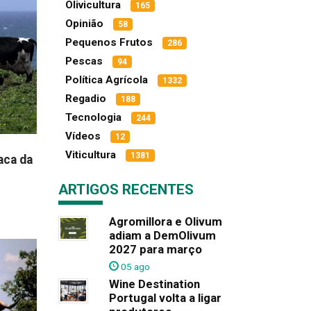
Olivicultura
165
Opinião
58
Pequenos Frutos
286
Pescas
94
Política Agrícola
1332
Regadio
188
Tecnologia
244
Vídeos
12
Viticultura
1381
aca da
ARTIGOS RECENTES
Agromillora e Olivum
adiam a DemOlivum
2027 para março
05 ago
Wine Destination
Portugal volta a ligar