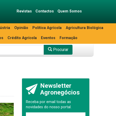
Revistas
Contactos
Quem Somos
ústria
Opinião
Política Agrícola
Agricultura Biológica
os
Crédito Agrícola
Eventos
Formação
Procurar
Newsletter
Agronegócios
Receba por email todas as
novidades do nosso portal.