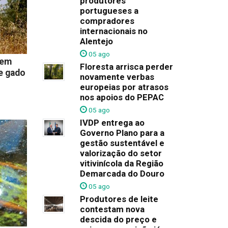
produtores
portugueses a
compradores
internacionais no
Alentejo
05 ago
 em
Floresta arrisca perder
e gado
novamente verbas
europeias por atrasos
nos apoios do PEPAC
05 ago
IVDP entrega ao
Governo Plano para a
gestão sustentável e
valorização do setor
vitivinícola da Região
Demarcada do Douro
05 ago
Produtores de leite
contestam nova
descida do preço e