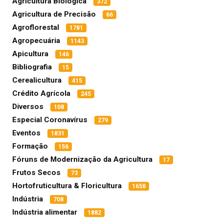
Agricultura Biológica
372
Agricultura de Precisão
66
Agroflorestal
1781
Agropecuária
1143
Apicultura
146
Bibliografia
15
Cerealicultura
415
Crédito Agrícola
245
Diversos
108
Especial Coronavírus
279
Eventos
1831
Formação
156
Fóruns de Modernização da Agricultura
17
Frutos Secos
73
Hortofruticultura & Floricultura
1658
Indústria
708
Indústria alimentar
1882