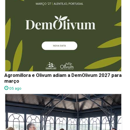
Agromillora e Olivum adiam a DemOlivum 2027 para
março
05 ago