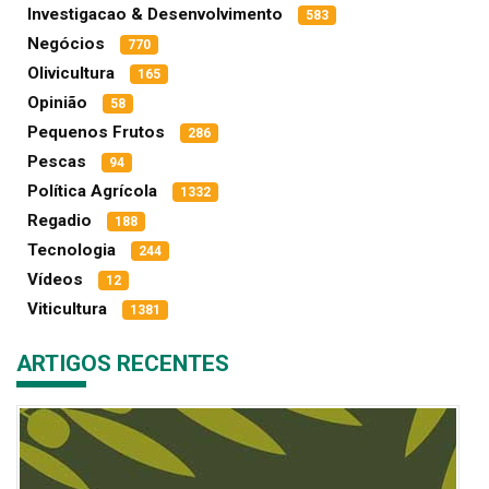
Investigacao & Desenvolvimento
583
Negócios
770
Olivicultura
165
Opinião
58
Pequenos Frutos
286
Pescas
94
Política Agrícola
1332
Regadio
188
Tecnologia
244
Vídeos
12
Viticultura
1381
ARTIGOS RECENTES