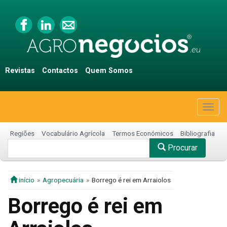
Revistas
Contactos
Quem Somos
Togg
navig
Regiões
Vocabulário Agrícola
Termos Económicos
Bibliografia
Procurar
início
Agropecuária
Borrego é rei em Arraiolos
Borrego é rei em