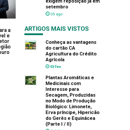
exigem reposição já em
setembro
05 ago
ARTIGOS MAIS VISTOS
ara a
el e
etor
Conheça as vantagens
egião
do cartão CA
ouro
Agricultura do Crédito
Agrícola
03 fev
Plantas Aromáticas e
Medicinais com
Interesse para
Secagem, Produzidas
no Modo de Produção
Biológico: Limonete,
Erva príncipe, Hipericão
do Gerês e Equinácea
(Parte I / II)