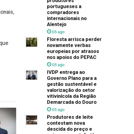
produtores
portugueses a
onais,
compradores
internacionais no
Alentejo
05 ago
Floresta arrisca perder
 que
novamente verbas
europeias por atrasos
nos apoios do PEPAC
05 ago
IVDP entrega ao
Governo Plano para a
gestão sustentável e
valorização do setor
vitivinícola da Região
Demarcada do Douro
05 ago
Produtores de leite
contestam nova
descida do preço e