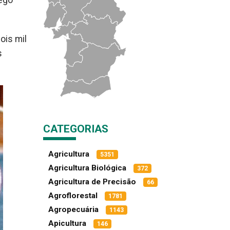
rego
ois mil
s
CATEGORIAS
Agricultura
5351
Agricultura Biológica
372
Agricultura de Precisão
66
Agroflorestal
1781
Agropecuária
1143
Apicultura
146