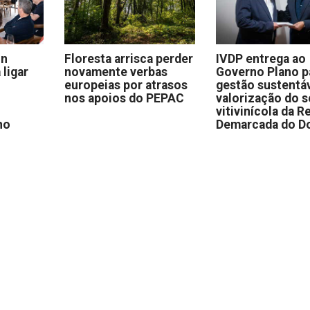
on
Floresta arrisca perder
IVDP entrega ao
 ligar
novamente verbas
Governo Plano p
europeias por atrasos
gestão sustentáv
nos apoios do PEPAC
valorização do s
vitivinícola da R
no
Demarcada do D