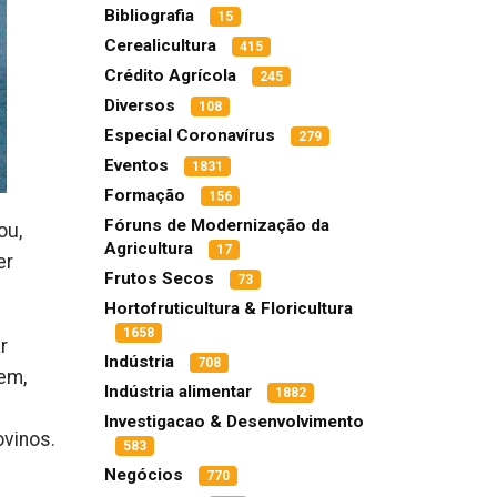
Bibliografia
15
Cerealicultura
415
Crédito Agrícola
245
Diversos
108
Especial Coronavírus
279
Eventos
1831
Formação
156
Fóruns de Modernização da
ou,
Agricultura
17
er
Frutos Secos
73
Hortofruticultura & Floricultura
1658
r
Indústria
708
rem,
Indústria alimentar
1882
Investigacao & Desenvolvimento
ovinos.
583
Negócios
770