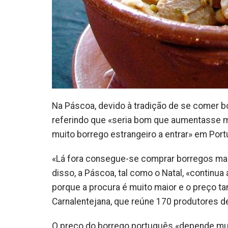
Na Páscoa, devido à tradição de se comer b
referindo que «seria bom que aumentasse m
muito borrego estrangeiro a entrar» em Port
«Lá fora consegue-se comprar borregos mai
disso, a Páscoa, tal como o Natal, «continu
porque a procura é muito maior e o preço 
Carnalentejana, que reúne 170 produtores 
O preço do borrego português «depende mui