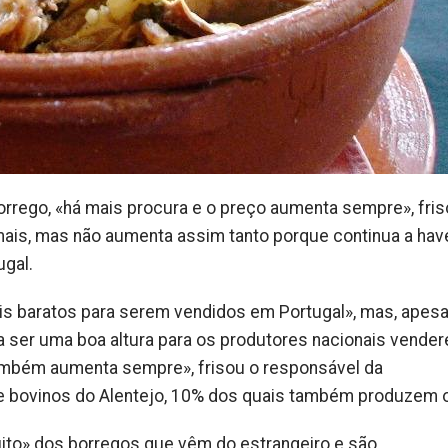
orrego, «há mais procura e o preço aumenta sempre», fris
ais, mas não aumenta assim tanto porque continua a hav
ugal.
s baratos para serem vendidos em Portugal», mas, apesa
a a ser uma boa altura para os produtores nacionais vende
também aumenta sempre», frisou o responsável da
de bovinos do Alentejo, 10% dos quais também produzem 
to» dos borregos que vêm do estrangeiro e são