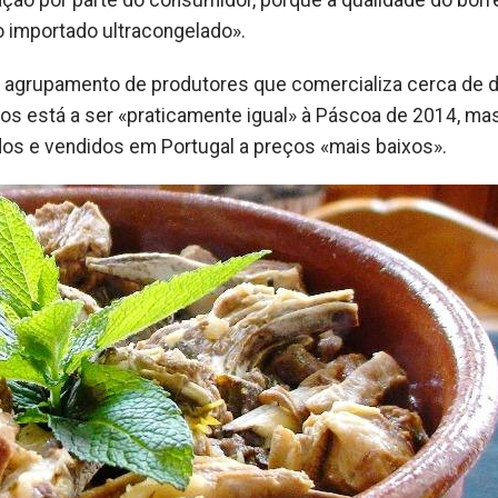
ção por parte do consumidor, porque a qualidade do bor
o importado ultracongelado».
, agrupamento de produtores que comercializa cerca de d
os está a ser «praticamente igual» à Páscoa de 2014, ma
dos e vendidos em Portugal a preços «mais baixos».