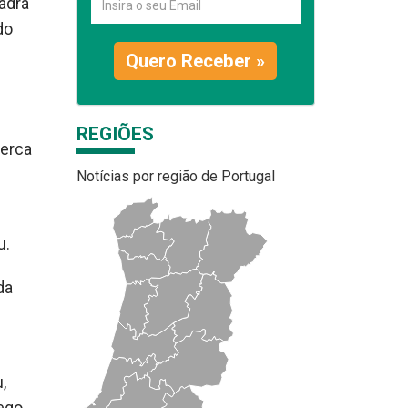
adra
do
Quero Receber »
REGIÕES
cerca
Notícias por região de Portugal
u.
da
,