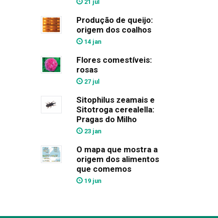
21 jul
Produção de queijo:
origem dos coalhos
14 jan
Flores comestíveis:
rosas
27 jul
Sitophilus zeamais e
Sitotroga cerealella:
Pragas do Milho
23 jan
O mapa que mostra a
origem dos alimentos
que comemos
19 jun