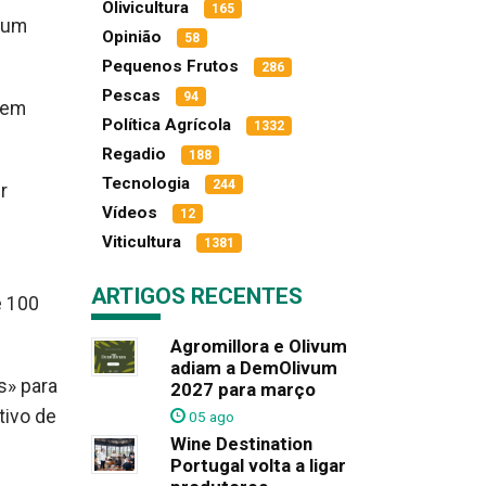
Olivicultura
165
m um
Opinião
58
Pequenos Frutos
286
Pescas
94
» em
Política Agrícola
1332
Regadio
188
Tecnologia
244
r
Vídeos
12
Viticultura
1381
ARTIGOS RECENTES
e 100
Agromillora e Olivum
adiam a DemOlivum
s» para
2027 para março
tivo de
05 ago
Wine Destination
Portugal volta a ligar