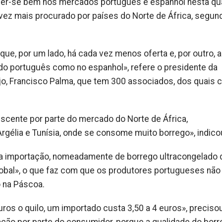
nder-se bem nos mercados português e espanhol nesta qu
 vez mais procurado por países do Norte de África, segun
ue, por um lado, há cada vez menos oferta e, por outro, a
do português como no espanhol», refere o presidente da
jo, Francisco Palma, que tem 300 associados, dos quais 
cente por parte do mercado do Norte de África,
élia e Tunísia, onde se consome muito borrego», indico
 da importação, nomeadamente de borrego ultracongelado 
lobal», o que faz com que os produtores portugueses não
 na Páscoa.
ros o quilo, um importado custa 3,50 a 4 euros», precisou