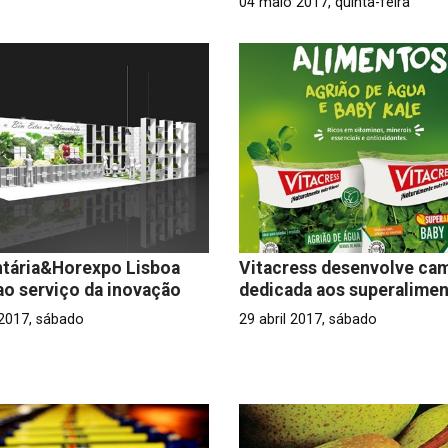
04 maio 2017, quinta-feira
ntária&Horexpo Lisboa
Vitacress desenvolve ca
ao serviço da inovação
dedicada aos superalime
 2017, sábado
29 abril 2017, sábado