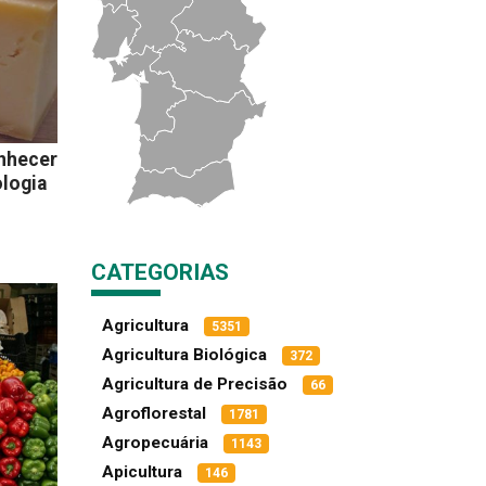
onhecer
logia
CATEGORIAS
Agricultura
5351
Agricultura Biológica
372
Agricultura de Precisão
66
Agroflorestal
1781
Agropecuária
1143
Apicultura
146