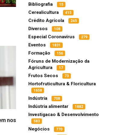
Bibliografia
15
Cerealicultura
415
Crédito Agrícola
245
Diversos
108
Especial Coronavírus
279
Eventos
1831
Formação
156
Fóruns de Modernização da
Agricultura
17
Frutos Secos
73
Hortofruticultura & Floricultura
1658
Indústria
708
Indústria alimentar
1882
Investigacao & Desenvolvimento
bem nos
583
Negócios
770