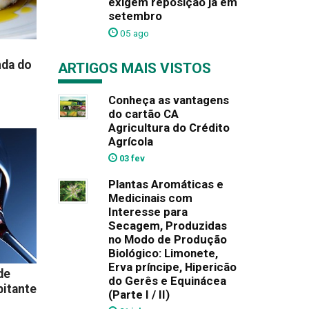
exigem reposição já em
setembro
05 ago
nda do
ARTIGOS MAIS VISTOS
Conheça as vantagens
do cartão CA
Agricultura do Crédito
Agrícola
03 fev
Plantas Aromáticas e
Medicinais com
Interesse para
Secagem, Produzidas
no Modo de Produção
Biológico: Limonete,
Erva príncipe, Hipericão
de
do Gerês e Equinácea
bitante
(Parte I / II)