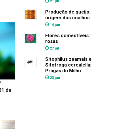
21 jul
Produção de queijo:
origem dos coalhos
14 jan
Flores comestíveis:
rosas
27 jul
Sitophilus zeamais e
Sitotroga cerealella:
Pragas do Milho
23 jan
”:
31 de