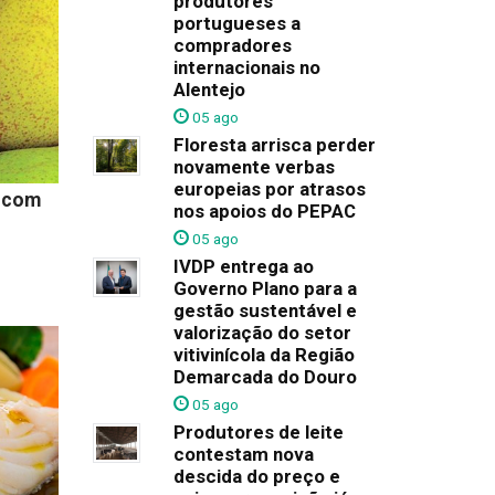
produtores
portugueses a
compradores
internacionais no
Alentejo
05 ago
Floresta arrisca perder
novamente verbas
europeias por atrasos
l com
nos apoios do PEPAC
05 ago
IVDP entrega ao
Governo Plano para a
gestão sustentável e
valorização do setor
vitivinícola da Região
Demarcada do Douro
05 ago
Produtores de leite
contestam nova
descida do preço e