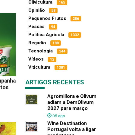
Olivicultura
165
Opinião
58
Pequenos Frutos
286
Pescas
94
Política Agrícola
1332
Regadio
188
Tecnologia
244
Vídeos
12
Viticultura
1381
mpanha
ARTIGOS RECENTES
ntos
Agromillora e Olivum
adiam a DemOlivum
2027 para março
05 ago
Wine Destination
Portugal volta a ligar