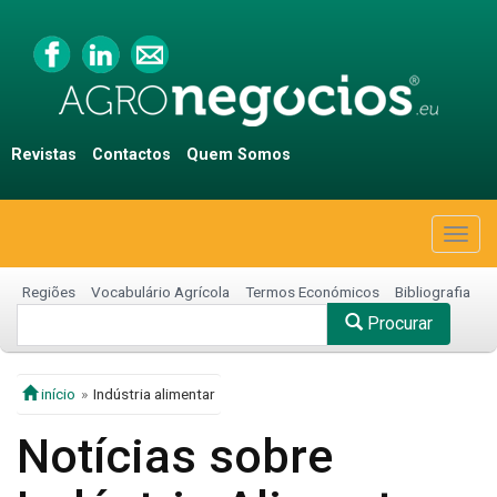
Revistas
Contactos
Quem Somos
Togg
navig
Regiões
Vocabulário Agrícola
Termos Económicos
Bibliografia
Procurar
início
Indústria alimentar
Notícias sobre