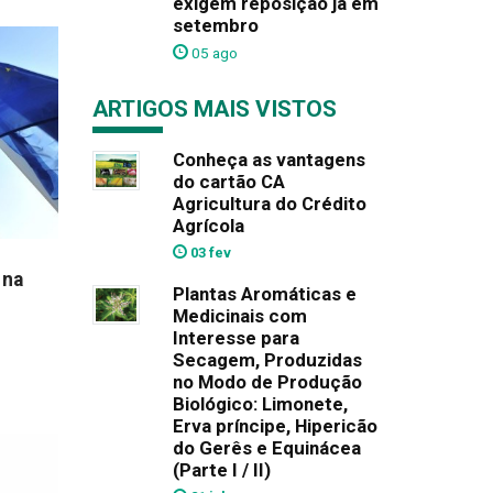
exigem reposição já em
setembro
05 ago
ARTIGOS MAIS VISTOS
Conheça as vantagens
do cartão CA
Agricultura do Crédito
Agrícola
03 fev
 na
Plantas Aromáticas e
Medicinais com
Interesse para
Secagem, Produzidas
no Modo de Produção
Biológico: Limonete,
Erva príncipe, Hipericão
do Gerês e Equinácea
(Parte I / II)