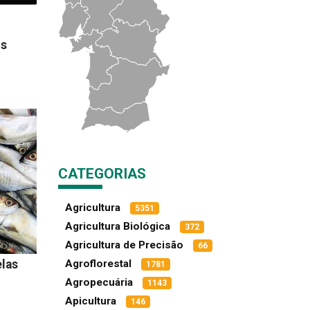
os
CATEGORIAS
Agricultura
5351
Agricultura Biológica
372
Agricultura de Precisão
66
las
Agroflorestal
1781
Agropecuária
1143
Apicultura
146