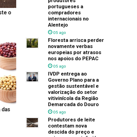
produtores
portugueses a
compradores
ste o
internacionais no
Alentejo
05 ago
Floresta arrisca perder
novamente verbas
europeias por atrasos
nos apoios do PEPAC
05 ago
IVDP entrega ao
Governo Plano para a
gestão sustentável e
valorização do setor
vitivinícola da Região
Demarcada do Douro
 das
05 ago
Produtores de leite
contestam nova
descida do preço e