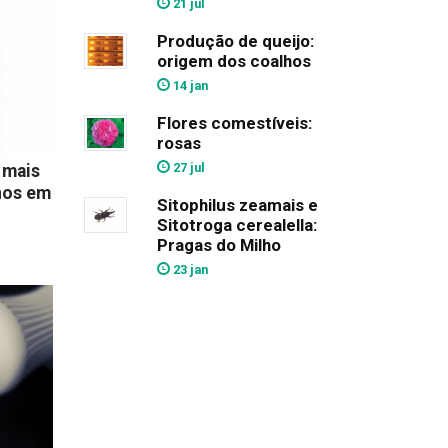
21 jul
Produção de queijo:
origem dos coalhos
14 jan
Flores comestíveis:
rosas
27 jul
 mais
nos em
Sitophilus zeamais e
Sitotroga cerealella:
Pragas do Milho
23 jan