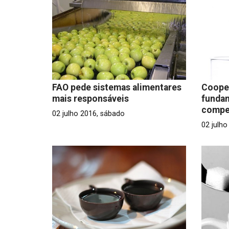
FAO pede sistemas alimentares
Cooper
mais responsáveis
fundam
compet
02 julho 2016, sábado
02 julh