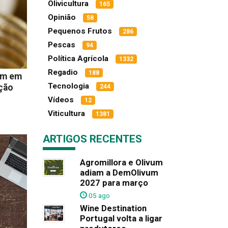
Olivicultura
165
Opinião
58
Pequenos Frutos
286
Pescas
94
Política Agrícola
1332
Regadio
188
em em
Tecnologia
ação
244
Vídeos
12
Viticultura
1381
ARTIGOS RECENTES
Agromillora e Olivum
adiam a DemOlivum
2027 para março
05 ago
Wine Destination
Portugal volta a ligar