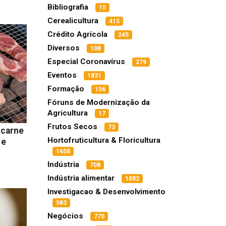
Bibliografia
15
Cerealicultura
415
Crédito Agrícola
245
Diversos
108
Especial Coronavírus
279
Eventos
1831
Formação
156
Fóruns de Modernização da
Agricultura
17
Frutos Secos
73
 carne
Hortofruticultura & Floricultura
 e
1658
Indústria
708
Indústria alimentar
1882
Investigacao & Desenvolvimento
583
Negócios
770