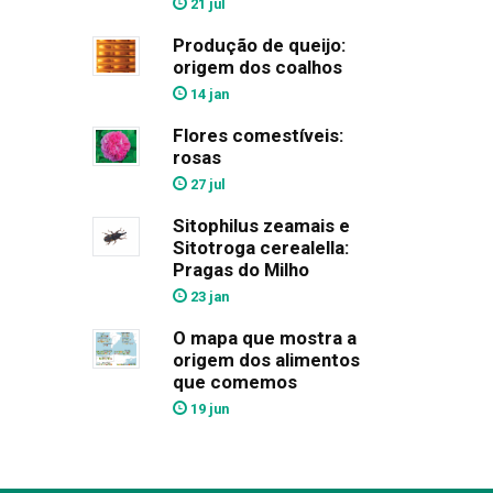
21 jul
Produção de queijo:
origem dos coalhos
14 jan
Flores comestíveis:
rosas
27 jul
Sitophilus zeamais e
Sitotroga cerealella:
Pragas do Milho
23 jan
O mapa que mostra a
origem dos alimentos
que comemos
19 jun