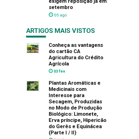
exigem reposição já em
setembro
05 ago
ARTIGOS MAIS VISTOS
Conheça as vantagens
do cartão CA
Agricultura do Crédito
Agrícola
03 fev
Plantas Aromáticas e
Medicinais com
Interesse para
Secagem, Produzidas
no Modo de Produção
Biológico: Limonete,
Erva príncipe, Hipericão
do Gerês e Equinácea
(Parte I / II)