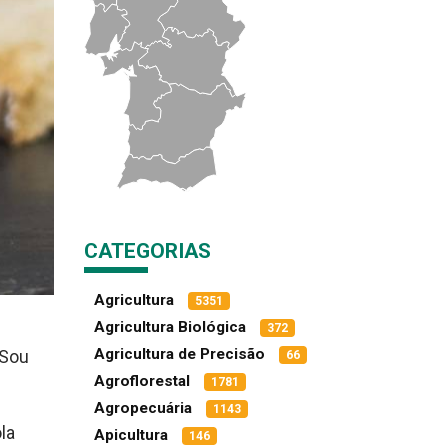
CATEGORIAS
Agricultura
5351
Agricultura Biológica
372
Agricultura de Precisão
 Sou
66
Agroflorestal
1781
Agropecuária
1143
la
Apicultura
146