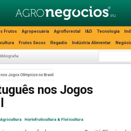
s Frutos
Agropecuária
Agroflorestal
I&D
Tecnologia
Ind
icultura
Frutos Secos
Regadio
Indústria Alimentar
Negóci
Bibliografia
 nos Jogos Olímpicos no Brasil
tuguês nos Jogos
l
Agricultura
Hortofruticultura & Floricultura