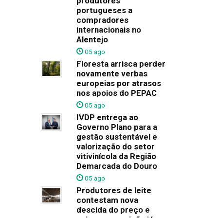
produtores
portugueses a
compradores
internacionais no
Alentejo
05 ago
Floresta arrisca perder
novamente verbas
europeias por atrasos
nos apoios do PEPAC
05 ago
IVDP entrega ao
Governo Plano para a
gestão sustentável e
valorização do setor
vitivinícola da Região
Demarcada do Douro
05 ago
Produtores de leite
contestam nova
descida do preço e