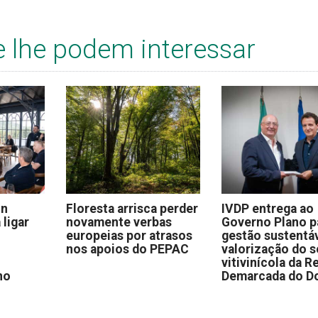
e lhe podem interessar
on
Floresta arrisca perder
IVDP entrega ao
 ligar
novamente verbas
Governo Plano p
europeias por atrasos
gestão sustentáv
nos apoios do PEPAC
valorização do s
vitivinícola da R
no
Demarcada do D