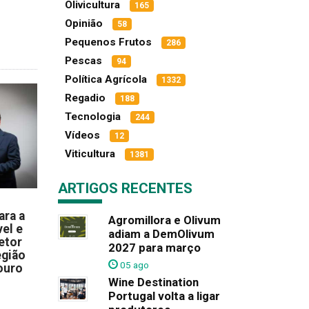
Olivicultura
165
Opinião
58
Pequenos Frutos
286
Pescas
94
Política Agrícola
1332
Regadio
188
Tecnologia
244
Vídeos
12
Viticultura
1381
ARTIGOS RECENTES
ara a
Agromillora e Olivum
el e
adiam a DemOlivum
etor
2027 para março
egião
05 ago
ouro
Wine Destination
Portugal volta a ligar