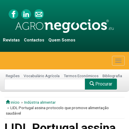
Revistas
Contactos
Quem Somos
Togg
navig
Regiões
Vocabulário Agrícola
Termos Económicos
Bibliografia
Procurar
início
Indústria alimentar
LIDL Portugal assina protocolo que promove alimentação
saudável
LIDL Portugal assina