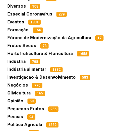
Diversos
108
Especial Coronavírus
279
Eventos
1831
Formação
156
Fóruns de Modernização da Agricultura
17
Frutos Secos
73
Hortofruticultura & Floricultura
1658
Indústria
708
Indústria alimentar
1882
Investigacao & Desenvolvimento
583
Negócios
770
Olivicultura
165
Opinião
58
Pequenos Frutos
286
Pescas
94
Política Agrícola
1332