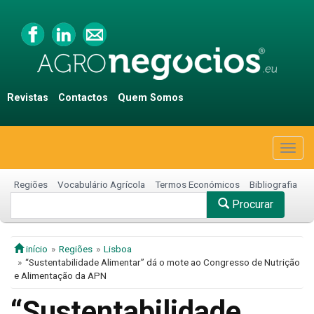
Revistas
Contactos
Quem Somos
Togg
navig
Regiões
Vocabulário Agrícola
Termos Económicos
Bibliografia
Procurar
início
Regiões
Lisboa
“Sustentabilidade Alimentar” dá o mote ao Congresso de Nutrição
e Alimentação da APN
“Sustentabilidade