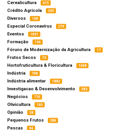
Cerealicultura
415
Crédito Agrícola
245
Diversos
108
Especial Coronavírus
279
Eventos
1831
Formação
156
Fóruns de Modernização da Agricultura
17
Frutos Secos
73
Hortofruticultura & Floricultura
1658
Indústria
708
Indústria alimentar
1882
Investigacao & Desenvolvimento
583
Negócios
770
Olivicultura
165
Opinião
58
Pequenos Frutos
286
Pescas
94