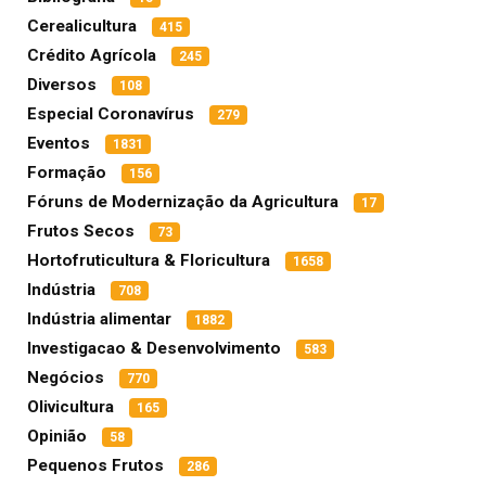
Cerealicultura
415
Crédito Agrícola
245
Diversos
108
Especial Coronavírus
279
Eventos
1831
Formação
156
Fóruns de Modernização da Agricultura
17
Frutos Secos
73
Hortofruticultura & Floricultura
1658
Indústria
708
Indústria alimentar
1882
Investigacao & Desenvolvimento
583
Negócios
770
Olivicultura
165
Opinião
58
Pequenos Frutos
286