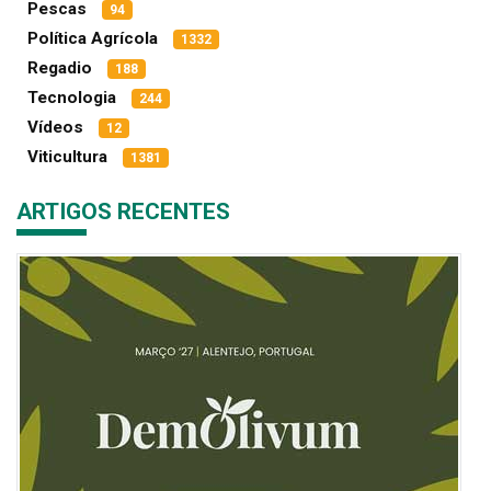
Pescas
94
Política Agrícola
1332
Regadio
188
Tecnologia
244
Vídeos
12
Viticultura
1381
ARTIGOS RECENTES