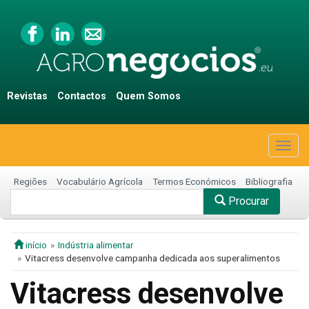
Revistas
Contactos
Quem Somos
Togg
navig
Regiões
Vocabulário Agrícola
Termos Económicos
Bibliografia
Procurar
início
Indústria alimentar
Vitacress desenvolve campanha dedicada aos superalimentos
Vitacress desenvolve