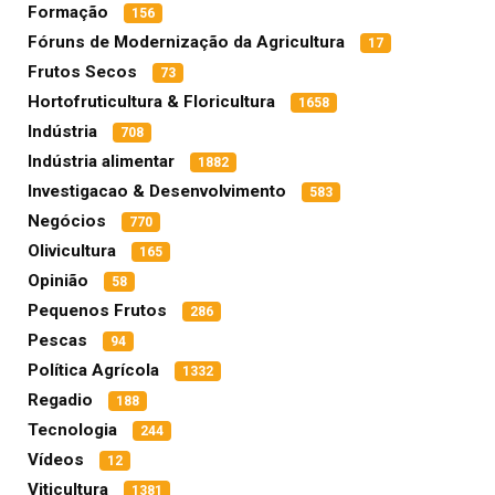
Formação
156
Fóruns de Modernização da Agricultura
17
Frutos Secos
73
Hortofruticultura & Floricultura
1658
Indústria
708
Indústria alimentar
1882
Investigacao & Desenvolvimento
583
Negócios
770
Olivicultura
165
Opinião
58
Pequenos Frutos
286
Pescas
94
Política Agrícola
1332
Regadio
188
Tecnologia
244
Vídeos
12
Viticultura
1381